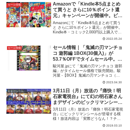
BOX ダイの大冒険 ビックリマンチョコ...
Amazonで「Kindle本5点まとめ
セール情報
て買うと さらに10％ポイント還
元」キャンペーンが開催中。ビッ
クリマンやガンダム野郎などてん
Amazonにて「Kindle本5点まとめて買う
とう虫＆ボンボンコミックスも多
と さらに10％ポイント還元」が開催中。
Kindle本・コミック2,000円以上購入で
数対象。
10%〜1万円以上購入で25%ポイント還
2022.05.24
元。キャンペーン期間は2022年5月24日
00:00～2022年5...
セール情報｜「鬼滅の刃マンチョ
セール情報
コ 遊郭編 1BOX(30個入)」が
53.7％OFFでタイムセール中。駿
河屋タイムセール【ビックリマ
駿河屋.jpにて「鬼滅の刃マンチョコ 遊郭
ン】
編」がタイムセール価格で販売開始。駿
河屋 -【BOX】鬼滅の刃マンチョコ（ス
テッカー・シール）▶︎「鬼滅の刃マンチ
2023.04.30
ョコ 遊郭編 1BOX(30個入)」が、定価
3,888円 (税込)→1,800円 (...
3月11日（月）放送の『痛快！明
おまけシール・
石家電視台』にて幻の明石家さん
まデザインのビックリマンシール
が初公開！
3月11日（月）放送の『痛快！明石家電視
台』にビックリマンシールが登場する模
様！放送内容は「実際どうなん！？チョ
コレートメーカー10社」ということで、
2019.03.10
チョコレート特集。チョコレートメーカ