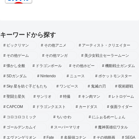
キーワードから探す
ビックリマン
その他アニメ
アーティスト・クリエイター
その他ゲーム
その他マンガ
美少女戦士セーラームーン
懐かし全般
ドラゴンボール
その他ホビー
機動戦士ガンダム
SDガンダム
Nintendo
ニュース
ポケットモンスター
Sky 星を紡ぐ子どもたち
ワンピース
鬼滅の刃
呪術廻戦
聖闘士星矢
サンリオ
特撮
キン肉マン
レトロゲーム
CAPCOM
ドラゴンクエスト
カードダス
仮面ライダー
コロコロコミック
ちいかわ
にふぉるめーしょん
ゴールデンカムイ
スーパーマリオ
魔神英雄伝ワタル
エヴァンゲリオン
Fate
名探偵コナン
その他映画
SEGA