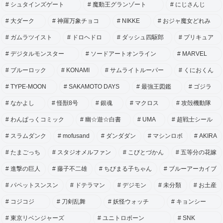
シュタインズゲート
魔動王グランゾート
にじさんじ
大ダーク
神羅万象チョコ
NIKKE
おジャ魔女どれみ
ガムラツイスト
ドロヘドロ
ダッシュ四駆郎
プリキュア
デジタルモンスター
ソードアートオンライン
MARVEL
ブルーロック
KONAMI
サムライトルーパー
くにおくん
TYPE-MOON
SAKAMOTO DAYS
最強王図鑑
ゴジラ
なかよし
怪獣8号
銀魂
マクロス
攻殻機動隊
わんぱっくコミック
幽☆遊☆白書
UMA
超戦士シール
スラムダンク
mofusand
ダンダダン
マシンロボ
AKIRA
たまごっち
スタジオメルファン
こびとづかん
五等分の花嫁
進撃の巨人
藤子不二雄
ちびまる子ちゃん
ブルーアーカイブ
パペットスンスン
ドテラマン
デジモン
未分類
お土産
コジコジ
刀剣乱舞
妖怪ウォッチ
キョンシー
東京リベンジャーズ
ユニトロボーン
SNK