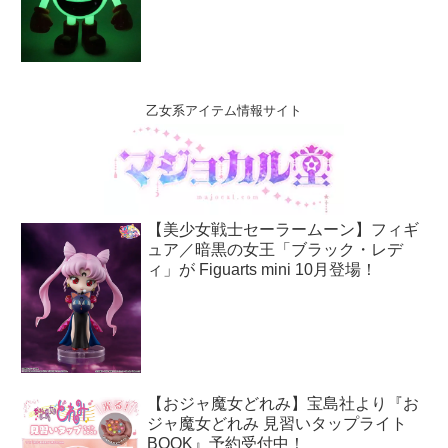
乙女系アイテム情報サイト
【美少女戦士セーラームーン】フィギ
ュア／暗黒の女王「ブラック・レデ
ィ」が Figuarts mini 10月登場！
【おジャ魔女どれみ】宝島社より『お
ジャ魔女どれみ 見習いタップライト
BOOK』予約受付中！