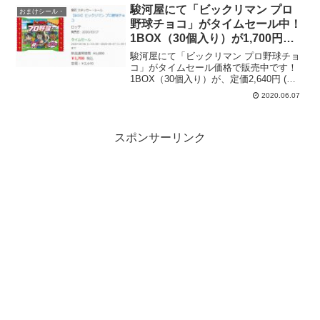
ー10社が登場し、とっておきの裏話を紹
駿河屋にて「ビックリマン プロ
おまけシール・
介するとのこと。...
野球チョコ」がタイムセール中！
1BOX（30個入り）が1,700円。
35%OFF！〜本日6月7日（日）
駿河屋にて「ビックリマン プロ野球チョ
23:59まで
コ」がタイムセール価格で販売中です！
1BOX（30個入り）が、定価2,640円 (税
込)→1,700円（税込）。35%OFF！一個
2020.06.07
あたり約57円（税込）。しかも駿河屋は
キャッシュレス決済還元5%の対象企...
スポンサーリンク