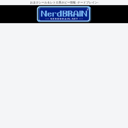
おまけシール＆レトロ系ホビー情報 -ナードブレイン-