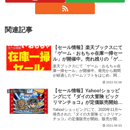
関連記事
【セール情報】楽天ブックスにて
セール情報
「ゲーム・おもちゃ在庫一掃セー
ル」が開催中。売れ残りの「ゲー
ムギアミクロ レッド・イエロ
楽天ブックスにて「ゲーム・おもちゃ在
ー」が53%OFF。「ゲームボーイ
庫一掃セール」が開催中。発売から期間
が経過したゲームソフトをはじめ、関連
ギャラリー2」が50%OFFなど。
グッズやおもちゃなども対象となってい
2022.02.06
ます。楽天ブックス: ゲーム在庫一掃セー
ルレトロ系のめぼしいところピックアッ
【セール情報】Yahoo!ショッピ
おまけシール・
プしておきます。▼ゲ...
ングにて『ダイの大冒険 ビック
リマンチョコ』が定価販売開始！
【ビックリマン】
Yahoo!ショッピングにて、2020年11月〜
発売された『ダイの大冒険 ビックリマン
チョコ』の定価販売が開始。販売が開始
されたのは以下の店舗。ビックリマン×ド
2021.06.03
ラゴンクエスト ドラゴンクエストマン １