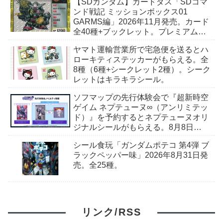
【SDガンダム】カードダス「SDコマ
月15日〜。
ンド戦記 ミッションボックス01
GARMS編」2026年11月発売。カード
全40種+ブックレット。プレミアムバ
ンダイ予約開始。
ヤマト運輸営業所で宅急便を送るとハ
ローキティステッカーがもらえる。全
8種（6種+シークレット2種）。シーク
レットはキラキラシール。
ソフマップの先行体験会で『超新時空
ゲイム ネプテューヌ∞（アンリミテッ
ド）』を予約するとネプテューヌオリ
ジナルシールがもらえる。8月8日
（土）＠ソフマップAKIBA
シール食玩「ガンダムポテコ 第4弾 ブ
ラックペッパー味」2026年8月31日発
売。全25種。
リンク/RSS