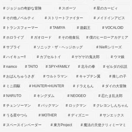
ジョジョの奇妙な冒険
スポーツ
星のカービィ
その他ノベルティ
ストリートファイター
メイドインアビス
トランスフォーマー
TAMIYA
遊戯王
VOCALOID
ホロライブ
ガオロード
その他食玩
僕のヒーローアカデミア
サプライ
ソニック・ザ・ヘッジホッグ
NieRシリーズ
ハイキュー!!
カプセルトイ
ゲゲゲの鬼太郎
ウマ娘
namco
TAITO
SPY×FAMILY
北斗の拳
ゼルダの伝説
おぱんちゅうさぎ
ウルトラマン
キャプテン翼
推しの子
ミニ四駆
HUNTER×HUNTER
ドラえもん
ダイの大冒険
NARUTO
キングダム
NEOGEO
忍たま乱太郎
チェンソーマン
パックマン
ロックマン
クレヨンしんちゃん
うる星やつら
MOTHER
ディズニー
サンエックス
スペースインベーダー
東方Project
魔法の天使クリィミーマミ