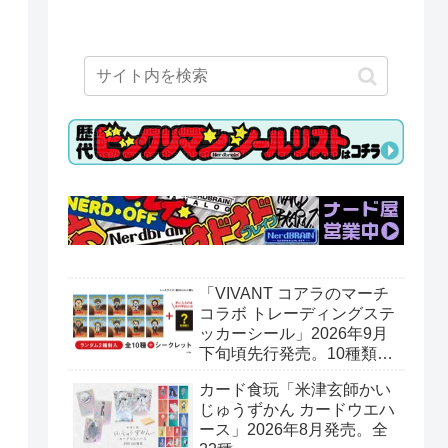
「VIVANT コアラのマーチ
コラボ トレーディングステ
ッカーシール」2026年9月
下旬頃先行発売。10種類＋
シークレット1種。ロッテ
カード食玩「米津玄師かい
オンラインショップ限定。
じゅうずかん カードウエハ
ース」2026年8月発売。全