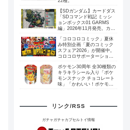
22種。
【SDガンダム】カードダス
「SDコマンド戦記 ミッシ
ョンボックス01 GARMS
編」2026年11月発売。カー
ド全40種+ブックレット。
「コロコロコミック」夏休
プレミアムバンダイ予約開
み特別企画「夏のコミック
始。
スフェア2026」が開催中。
コロコロサポーターショッ
プで対象のコミックスを購
ポケモン30周年 全30種類の
入すると「コロコロおもし
キラキラシール入り「ポケ
ろステッカー」がもらえ
モンスナック チョコレート
る。全7種。
味」「かわいい！ポケモン
スナック いちご味」リニュ
ーアル新発売。
リンク/RSS
ガチャガチャカプセルトイ情報