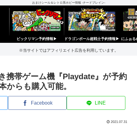
おまけシール＆レトロ系ホビー情報 -ナードブレイン-
ビックリマン予約情報▶︎
ドラゴンボール超戦士予約情報▶︎
にふぉる
※当サイトではアフィリエイト広告を利用しています。
帯ゲーム機『Playdate』が予約
日本からも購入可能。
Facebook
LINE
2021.07.31