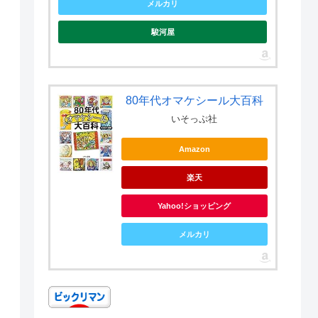
メルカリ
駿河屋
80年代オマケシール大百科
いそっぷ社
Amazon
楽天
Yahoo!ショッピング
メルカリ