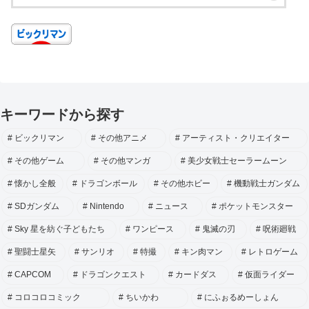
キーワードから探す
ビックリマン
その他アニメ
アーティスト・クリエイター
その他ゲーム
その他マンガ
美少女戦士セーラームーン
懐かし全般
ドラゴンボール
その他ホビー
機動戦士ガンダム
SDガンダム
Nintendo
ニュース
ポケットモンスター
Sky 星を紡ぐ子どもたち
ワンピース
鬼滅の刃
呪術廻戦
聖闘士星矢
サンリオ
特撮
キン肉マン
レトロゲーム
CAPCOM
ドラゴンクエスト
カードダス
仮面ライダー
コロコロコミック
ちいかわ
にふぉるめーしょん