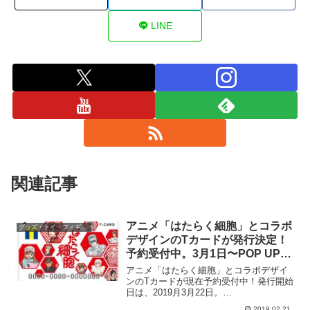
LINE
関連記事
アニメ「はたらく細胞」とコラボ
グッズ・トイ・フィギュア・
デザインのTカードが発行決定！
予約受付中。3月1日〜POP UP
SHOPも開催。
アニメ「はたらく細胞」とコラボデザイ
ンのTカードが現在予約受付中！発行開始
日は、2019月3月22日。
WEB（FANDAYS）、もしくはTSUTAYA
2019.02.21