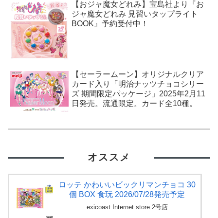
【おジャ魔女どれみ】宝島社より『お
ジャ魔女どれみ 見習いタップライト
BOOK』予約受付中！
【セーラームーン】オリジナルクリア
カード入り「明治ナッツチョコシリー
ズ 期間限定パッケージ」2025年2月11
日発売。流通限定。カード全10種。
オススメ
ロッテ かわいいビックリマンチョコ 30
個 BOX 食玩 2026/07/28発売予定
exicoast Internet store 2号店