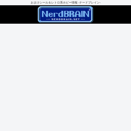
おまけシール＆レトロ系ホビー情報 -ナードブレイン-