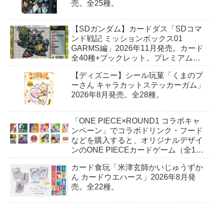
売。全25種。
【SDガンダム】カードダス「SDコマ
ンド戦記 ミッションボックス01
GARMS編」2026年11月発売。カード
全40種+ブックレット。プレミアムバ
ンダイ予約開始。
【ディズニー】シール玩菓「くまのプ
ーさん キャラカットステッカーガム」
2026年8月発売。全28種。
「ONE PIECE×ROUND1 コラボキャ
ンペーン」でコラボドリンク・フード
などを購入すると、オリジナルデザイ
ンのONE PIECEカードゲーム（全10
種）+ステッカー（全6種）がもらえ
カード食玩「米津玄師かいじゅうずか
る。2026年7月18日（土）〜。
ん カードウエハース」2026年8月発
売。全22種。