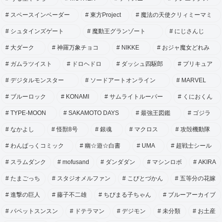
スペースインベーダー
東方Project
魔法の天使クリィミーマミ
シュタインズゲート
魔動王グランゾート
にじさんじ
大ダーク
神羅万象チョコ
NIKKE
おジャ魔女どれみ
ガムラツイスト
ドロヘドロ
ダッシュ四駆郎
プリキュア
デジタルモンスター
ソードアートオンライン
MARVEL
ブルーロック
KONAMI
サムライトルーパー
くにおくん
TYPE-MOON
SAKAMOTO DAYS
最強王図鑑
ゴジラ
なかよし
怪獣8号
銀魂
マクロス
攻殻機動隊
わんぱっくコミック
幽☆遊☆白書
UMA
超戦士シール
スラムダンク
mofusand
ダンダダン
マシンロボ
AKIRA
たまごっち
スタジオメルファン
こびとづかん
五等分の花嫁
進撃の巨人
藤子不二雄
ちびまる子ちゃん
ブルーアーカイブ
パペットスンスン
ドテラマン
デジモン
未分類
お土産