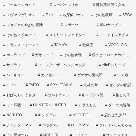
ゴールデンカムイ
スーパーマリオ
魔神英雄伝ワタル
エヴァンゲリオン
Fate
名探偵コナン
その他映画
SEGA
ジョジョの奇妙な冒険
スポーツ
星のカービィ
その他ノベルティ
ストリートファイター
メイドインアビス
トランスフォーマー
TAMIYA
遊戯王
VOCALOID
ホロライブ
ガオロード
その他食玩
僕のヒーローアカデミア
サプライ
ソニック・ザ・ヘッジホッグ
NieRシリーズ
ハイキュー!!
カプセルトイ
ゲゲゲの鬼太郎
ウマ娘
namco
TAITO
SPY×FAMILY
北斗の拳
ゼルダの伝説
おぱんちゅうさぎ
ウルトラマン
キャプテン翼
推しの子
ミニ四駆
HUNTER×HUNTER
ドラえもん
ダイの大冒険
NARUTO
キングダム
NEOGEO
忍たま乱太郎
チェンソーマン
パックマン
ロックマン
クレヨンしんちゃん
うる星やつら
MOTHER
ディズニー
サンエックス