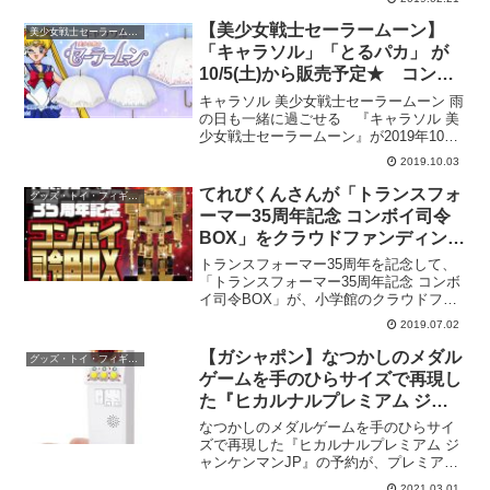
店舗、旭屋書店店舗にて予約受付中。カ
ード発行手数料が540円（税込）必要。ま
【美少女戦士セーラームーン】
美少女戦士セーラームーン・
たWEB申し込...
「キャラソル」「とるパカ」 が
10/5(土)から販売予定★ コンプ
は予約できる！？
キャラソル 美少女戦士セーラームーン 雨
の日も一緒に過ごせる 『キャラソル 美
少女戦士セーラームーン』が2019年10月
5日(土)より発売予定☆ ＜発売日・価格・
2019.10.03
取扱い店舗＞○発売日：2019年10月5日
(土)より順次発売予定○価格：1回1...
てれびくんさんが「トランスフォ
グッズ・トイ・フィギュア・
ーマー35周年記念 コンボイ司令
BOX」をクラウドファンディング
で受付中！幻の「コンボイゴール
トランスフォーマー35周年を記念して、
デントロフィー」が初復刻＆
「トランスフォーマー35周年記念 コンボ
イ司令BOX」が、小学館のクラウドファ
「S.T.A.R.S.隊員セット」、「戦
ンディングサイト「小学館スタートアッ
え！ 超ロボット生命体 トランス
2019.07.02
プゲート」にて申し込み受付中。幻と言
フォーマー超全集」の3点セッ
われたあの「コンボイゴールデントロフ
【ガシャポン】なつかしのメダル
グッズ・トイ・フィギュア・
ト。
ィー」が初めて復...
ゲームを手のひらサイズで再現し
た『ヒカルナルプレミアム ジャ
ンケンマンJP』が予約受付開
なつかしのメダルゲームを手のひらサイ
始。2021年8月発売。
ズで再現した『ヒカルナルプレミアム ジ
ャンケンマンJP』の予約が、プレミアム
バンダイにて開始。あの昔懐かしい「ジ
2021.03.01