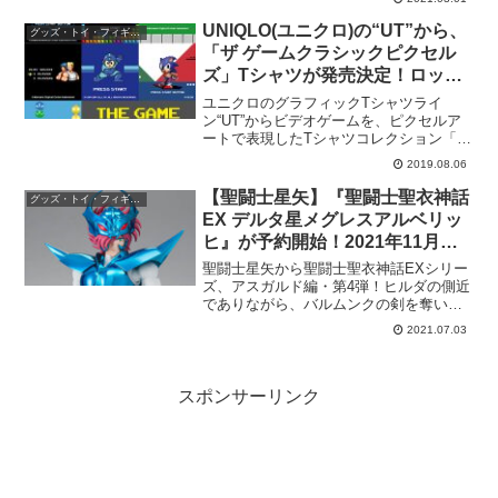
ャンケンマンJP」が登場！全高約165mm
のミニサイズながら、専用メダルを使用
UNIQLO(ユニクロ)の“UT”から、
グッズ・トイ・フィギュア・
して本物同様の...
「ザ ゲームクラシックピクセル
ズ」Tシャツが発売決定！ロック
マン、ソニック・ザ・ヘッジホッ
ユニクロのグラフィックTシャツライ
グ、魂斗羅など。9/23〜。
ン“UT”からビデオゲームを、ピクセルア
ートで表現したTシャツコレクション「ザ
ゲームクラシックピクセルズ」が発売決
2019.08.06
定！ 2019年9月23日（月）から販売開
始！ラインナップはパックマンテトリス
【聖闘士星矢】『聖闘士聖衣神話
グッズ・トイ・フィギュア・
ボンバーマン...
EX デルタ星メグレスアルベリッ
ヒ』が予約開始！2021年11月発
売。
聖闘士星矢から聖闘士聖衣神話EXシリー
ズ、アスガルド編・第4弾！ヒルダの側近
でありながら、バルムンクの剣を奪い世
界征服の野心を抱く男、デルタ星メグレ
2021.07.03
スのアルベリッヒが聖闘士聖衣神話EXに
登場！予約開始。 ■商品仕様全高：約
160mm材質：A...
スポンサーリンク