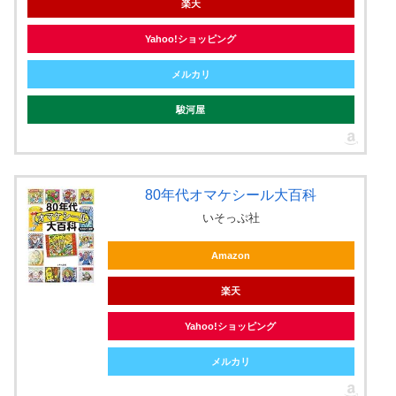
楽天
Yahoo!ショッピング
メルカリ
駿河屋
80年代オマケシール大百科
いそっぷ社
Amazon
楽天
Yahoo!ショッピング
メルカリ