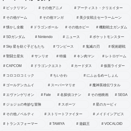
ビックリマン
その他アニメ
アーティスト・クリエイター
その他ゲーム
その他マンガ
美少女戦士セーラームーン
懐かし全般
ドラゴンボール
その他ホビー
機動戦士ガンダム
SDガンダム
Nintendo
ニュース
ポケットモンスター
Sky 星を紡ぐ子どもたち
ワンピース
鬼滅の刃
呪術廻戦
聖闘士星矢
サンリオ
特撮
キン肉マン
レトロゲーム
CAPCOM
ドラゴンクエスト
カードダス
仮面ライダー
コロコロコミック
ちいかわ
にふぉるめーしょん
ゴールデンカムイ
スーパーマリオ
魔神英雄伝ワタル
エヴァンゲリオン
Fate
名探偵コナン
その他映画
SEGA
ジョジョの奇妙な冒険
スポーツ
星のカービィ
その他ノベルティ
ストリートファイター
メイドインアビス
トランスフォーマー
TAMIYA
遊戯王
VOCALOID