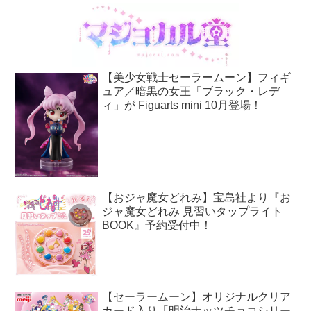
【美少女戦士セーラームーン】フィギ
ュア／暗黒の女王「ブラック・レデ
ィ」が Figuarts mini 10月登場！
【おジャ魔女どれみ】宝島社より『お
ジャ魔女どれみ 見習いタップライト
BOOK』予約受付中！
【セーラームーン】オリジナルクリア
カード入り「明治ナッツチョコシリー