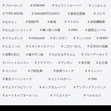
ブルーロック
KONAMI
サムライトルーパー
くにおくん
TYPE-MOON
SAKAMOTO DAYS
最強王図鑑
ゴジラ
なかよし
怪獣8号
銀魂
マクロス
攻殻機動隊
わんぱっくコミック
幽☆遊☆白書
UMA
超戦士シール
スラムダンク
mofusand
ダンダダン
マシンロボ
AKIRA
たまごっち
スタジオメルファン
こびとづかん
五等分の花嫁
進撃の巨人
藤子不二雄
ちびまる子ちゃん
ブルーアーカイブ
パペットスンスン
ドテラマン
デジモン
未分類
お土産
コジコジ
刀剣乱舞
妖怪ウォッチ
キョンシー
東京リベンジャーズ
ユニトロボーン
SNK
サムライスピリッツ
キングダムハーツ
アンデッドアンラック
カードキャプターさくら
クリエイター
ベルセルク