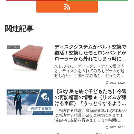
関連記事
ディスクシステムがベルト交換で
ゲーム・
復活！交換したモビロンバンドが
ローラーから外れてしまう時にし
たこと。
久しぶりに、ディスクシステムで遊ぼう
と、ディスクを入れてみるもゲームが起
動しない…！調べてみると、どうも内部
のベルトが切れて遊べなくなる場合が多
2019.12.24
く、代替品のベルトを自分で交換するこ
とができるそうな。ぼくの場合、実際は
【Sky 星を紡ぐ子どもたち】今週
Sky 星を紡ぐ子どもたち・
切れていなかったんですが...
の再訪精霊の情報★｛リズムが弾
ける季節｝『うっとりするような
旅役者』精霊が再訪！10月15日
『再訪する精霊』最新記事10/15(木)16:00
(木)16:00～10月19日(月)15:59ま
に再訪する精霊がSkyに遊びにきます！
滞在中に友情を育みましょう✨時間にな
で！必要なキャンドル数は？？
っても精霊さんに会えない、または最近
2020.10.14
王国に降り立った星の子どもたちは、峡