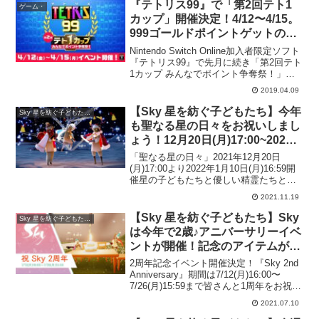
谷までのストーリーを完了しているか確
『テトリス99』で「第2回テト1
ゲーム・
認してみ...
カップ」開催決定！4/12〜4/15。
999ゴールドポイントゲットのチ
ャンス！
Nintendo Switch Online加入者限定ソフト
『テトリス99』で先月に続き「第2回テト
1カップ みんなでポイント争奪祭！」の
開催が決定！『テトリス99』はオンライ
2019.04.09
ン上にて99人で競い合うテトリスのバト
ルエロワイヤル。期間中、『...
【Sky 星を紡ぐ子どもたち】今年
Sky 星を紡ぐ子どもたち・
も聖なる星の日々をお祝いしまし
ょう！12月20日(月)17:00~2022
年1月10日(月)開催！
「聖なる星の日々」2021年12月20日
(月)17:00より2022年1月10日(月)16:59開
催星の子どもたちと優しい精霊たちと一
緒に、新たな年を迎える準備をしましょ
2021.11.19
う！お祝いは12月20日(月)17:00より2022
年1月10日(月)...
【Sky 星を紡ぐ子どもたち】Sky
Sky 星を紡ぐ子どもたち・
は今年で2歳♪アニバーサリーイベ
ントが開催！記念のアイテムが発
表！期間は7/12(月)16:00〜
2周年記念イベント開催決定！『Sky 2nd
7/26(月)15:59まで
Anniversary』期間は7/12(月)16:00〜
7/26(月)15:59まで皆さんと1周年をお祝い
してから、あっという間に1年が経ち、今
2021.07.10
年もSkyのお誕生をお祝いする時がやっ