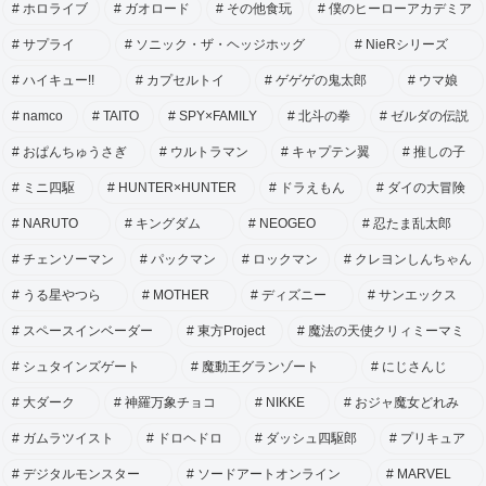
ホロライブ
ガオロード
その他食玩
僕のヒーローアカデミア
サプライ
ソニック・ザ・ヘッジホッグ
NieRシリーズ
ハイキュー!!
カプセルトイ
ゲゲゲの鬼太郎
ウマ娘
namco
TAITO
SPY×FAMILY
北斗の拳
ゼルダの伝説
おぱんちゅうさぎ
ウルトラマン
キャプテン翼
推しの子
ミニ四駆
HUNTER×HUNTER
ドラえもん
ダイの大冒険
NARUTO
キングダム
NEOGEO
忍たま乱太郎
チェンソーマン
パックマン
ロックマン
クレヨンしんちゃん
うる星やつら
MOTHER
ディズニー
サンエックス
スペースインベーダー
東方Project
魔法の天使クリィミーマミ
シュタインズゲート
魔動王グランゾート
にじさんじ
大ダーク
神羅万象チョコ
NIKKE
おジャ魔女どれみ
ガムラツイスト
ドロヘドロ
ダッシュ四駆郎
プリキュア
デジタルモンスター
ソードアートオンライン
MARVEL