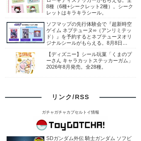
ローキティステッカーがもらえる。全
8種（6種+シークレット2種）。シーク
レットはキラキラシール。
ソフマップの先行体験会で『超新時空
ゲイム ネプテューヌ∞（アンリミテッ
ド）』を予約するとネプテューヌオリ
ジナルシールがもらえる。8月8日
（土）＠ソフマップAKIBA
【ディズニー】シール玩菓「くまのプ
ーさん キャラカットステッカーガム」
2026年8月発売。全28種。
リンク/RSS
ガチャガチャカプセルトイ情報
SDガンダム外伝 騎士ガンダム ソフビ