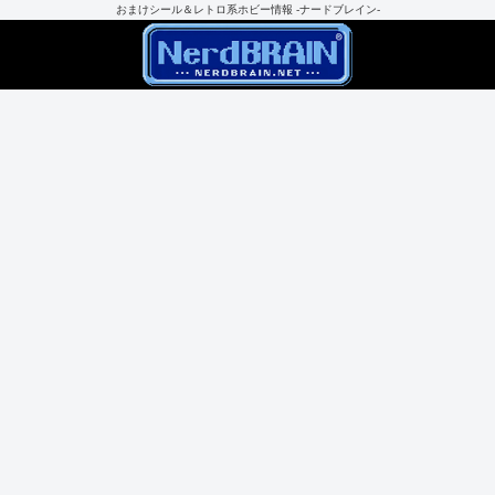
おまけシール＆レトロ系ホビー情報 -ナードブレイン-