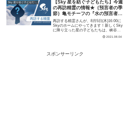
て来ました！...
【Sky 星を紡ぐ子どもたち】今週
Sky 星を紡ぐ子どもたち・
の再訪精霊の情報★｛預言者の季
節｝亀モチーフの『水の預言者』
精霊が再訪！8月5日(木)16:00～8
再訪する精霊さんが、8月5日(木)16:00に
月9日(月)16:59まで！必要なキャ
Skyのホームにやってきます！新しくSky
に降り立った星の子どもたちは、峡谷ま
ンドル数は？？
でのストーリーを完了することで、遊び
2021.08.04
に来る精霊さんに会えるようになります
よ。この精霊さんは、いったい誰でしょ
う？#t...
スポンサーリンク