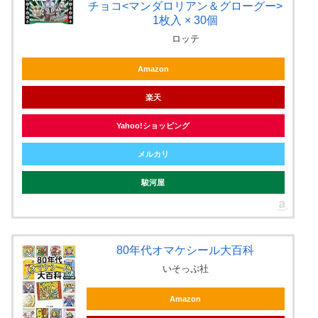
チョコ<マンダロリアン＆グローグー>
1枚入 × 30個
ロッテ
Amazon
楽天
Yahoo!ショッピング
メルカリ
駿河屋
80年代オマケシール大百科
いそっぷ社
Amazon