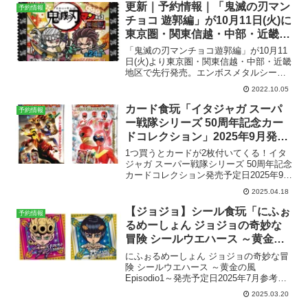
グザンジオー(新色クリア)+...
更新｜予約情報｜「鬼滅の刃マン
予約情報
チョコ 遊郭編」が10月11日(火)に
東京圏・関東信越・中部・近畿先
行で発売。全24種【ビックリマ
「鬼滅の刃マンチョコ遊郭編」が10月11
ン】
日(火)より東京圏・関東信越・中部・近畿
地区で先行発売。エンボスメタルシール
全24種。発売日は10月11日（火）で、関
2022.10.05
東、甲信越、北陸、東海、近畿先行発
売。メーカー希望小売価格は1個120円
カード食玩「イタジャガ スーパ
予約情報
（税込12...
ー戦隊シリーズ 50周年記念カー
ドコレクション」2025年9月発
売。全50種。
1つ買うとカードが2枚付いてくる！イタ
ジャガ スーパー戦隊シリーズ 50周年記念
カードコレクション発売予定日2025年9月
1日参考価格1個 （カード2枚入） 220円
2025.04.18
（税込）1BOX （20個入） 4,400円（税
込）ラインナップカード 全...
【ジョジョ】シール食玩「にふぉ
予約情報
るめーしょん ジョジョの奇妙な
冒険 シールウエハース ～黄金の
風 Episodio1～」2025年7月発
にふぉるめーしょん ジョジョの奇妙な冒
売。全32種
険 シールウエハース ～黄金の風
Episodio1～発売予定日2025年7月参考価
格1個 143円（税込）1BOX （20個入）
2025.03.20
2,860円（税込）ラインナップシール 全