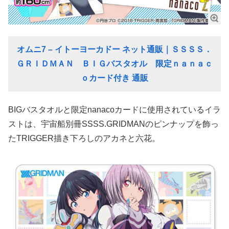
オムニ7 – イトーヨーカドー ネット通販｜ＳＳＳＳ．
ＧＲＩＤＭＡＮ ＢＩＧバスタオル 限定ｎａｎａｃ
ｏカード付き 通販
BIGバスタオルと限定nanacoカードに使用されているイラ
ストは、宇宙船別冊SSSS.GRIDMANのピンナップを飾っ
たTRIGGER描き下ろしのアカネと六花。