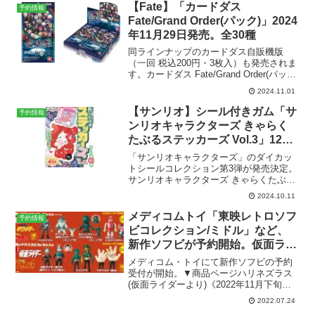
【Fate】「カードダス
予約情報
Fate/Grand Order(パック)」2024
年11月29日発売。全30種
同ラインナップのカードダス自販機版
（一回 税込200円・3枚入）も発売されま
す。カードダス Fate/Grand Order(パック)
発売予定日2024年11月29日参考価格1パ
2024.11.01
ック（3枚入り） 220円（税込）1BOX
（20個入） 4,...
【サンリオ】シール付きガム「サ
予約情報
ンリオキャラクターズ きゃらく
たぶるステッカーズ Vol.3」12月
発売。シール全20種（デザイン全
「サンリオキャラクターズ」のダイカッ
81絵柄）
トシールコレクション第3弾が発売決定。
サンリオキャラクターズ きゃらくたぶる
ステッカーズ Vol.3発売予定日2024年12
2024.10.11
月参考価格1パック 198円（税込）1BOX
（20パック入） 3,960円（税...
メディコムトイ「東映レトロソフ
予約情報
ビコレクション/ミドル」など、
新作ソフビが予約開始。仮面ライ
ダー,キカイダー,ロボコン,超人バ
メディコム・トイにて新作ソフビの予約
ロム。2022年11月下旬発売。
受付が開始。▼商品ページハリネズラス
(仮面ライダーより)《2022年11月下旬発
送予定 受注期間は8月31日まで》posted
2022.07.24
with カエレバ楽天市場Yahooショッピン