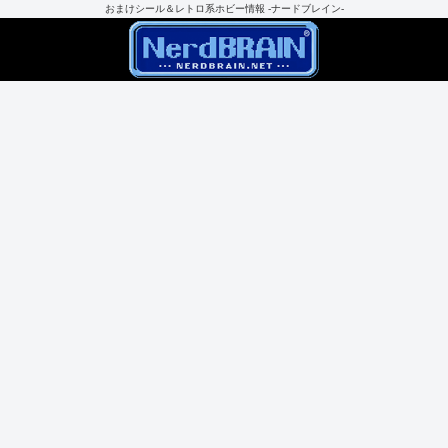
おまけシール＆レトロ系ホビー情報 -ナードブレイン-