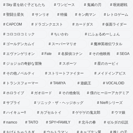
Sky 星を紡ぐ子どもたち
ワンピース
鬼滅の刃
呪術廻戦
聖闘士星矢
サンリオ
特撮
キン肉マン
レトロゲーム
CAPCOM
ドラゴンクエスト
カードダス
仮面ライダー
コロコロコミック
ちいかわ
にふぉるめーしょん
ゴールデンカムイ
スーパーマリオ
魔神英雄伝ワタル
エヴァンゲリオン
Fate
名探偵コナン
その他映画
SEGA
ジョジョの奇妙な冒険
スポーツ
星のカービィ
その他ノベルティ
ストリートファイター
メイドインアビス
トランスフォーマー
TAMIYA
遊戯王
VOCALOID
ホロライブ
ガオロード
その他食玩
僕のヒーローアカデミア
サプライ
ソニック・ザ・ヘッジホッグ
NieRシリーズ
ハイキュー!!
カプセルトイ
ゲゲゲの鬼太郎
ウマ娘
namco
TAITO
SPY×FAMILY
北斗の拳
ゼルダの伝説
おぱんちゅうさぎ
ウルトラマン
キャプテン翼
推しの子