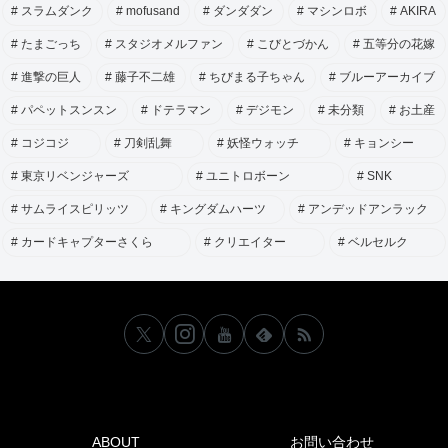
スラムダンク
mofusand
ダンダダン
マシンロボ
AKIRA
たまごっち
スタジオメルファン
こびとづかん
五等分の花嫁
進撃の巨人
藤子不二雄
ちびまる子ちゃん
ブルーアーカイブ
パペットスンスン
ドテラマン
デジモン
未分類
お土産
コジコジ
刀剣乱舞
妖怪ウォッチ
キョンシー
東京リベンジャーズ
ユニトロボーン
SNK
サムライスピリッツ
キングダムハーツ
アンデッドアンラック
カードキャプターさくら
クリエイター
ベルセルク
ABOUT
お問い合わせ