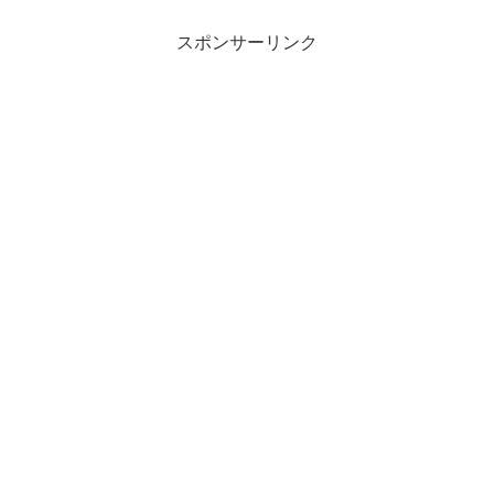
32種メーカーバンダイ〉Am...
スポンサーリンク