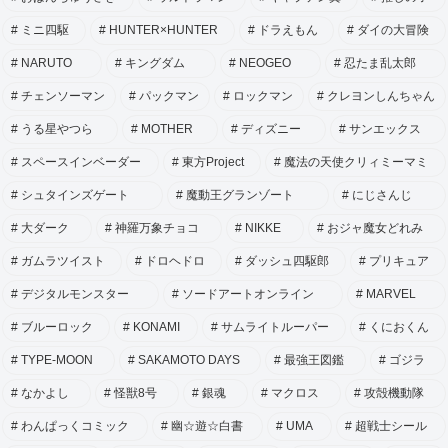
ミニ四駆
HUNTER×HUNTER
ドラえもん
ダイの大冒険
NARUTO
キングダム
NEOGEO
忍たま乱太郎
チェンソーマン
パックマン
ロックマン
クレヨンしんちゃん
うる星やつら
MOTHER
ディズニー
サンエックス
スペースインベーダー
東方Project
魔法の天使クリィミーマミ
シュタインズゲート
魔動王グランゾート
にじさんじ
大ダーク
神羅万象チョコ
NIKKE
おジャ魔女どれみ
ガムラツイスト
ドロヘドロ
ダッシュ四駆郎
プリキュア
デジタルモンスター
ソードアートオンライン
MARVEL
ブルーロック
KONAMI
サムライトルーパー
くにおくん
TYPE-MOON
SAKAMOTO DAYS
最強王図鑑
ゴジラ
なかよし
怪獣8号
銀魂
マクロス
攻殻機動隊
わんぱっくコミック
幽☆遊☆白書
UMA
超戦士シール