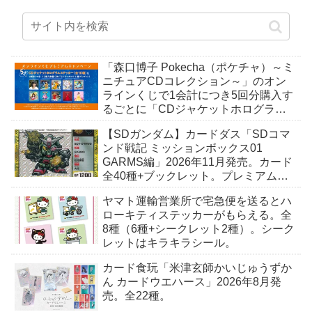
「森口博子 Pokecha（ポケチャ）～ミ
ニチュアCDコレクション～」のオン
ラインくじで1会計につき5回分購入す
るごとに「CDジャケットホログラム
ステッカー」がもらえる。全10種。8
【SDガンダム】カードダス「SDコマ
月15日〜。
ンド戦記 ミッションボックス01
GARMS編」2026年11月発売。カード
全40種+ブックレット。プレミアムバ
ンダイ予約開始。
ヤマト運輸営業所で宅急便を送るとハ
ローキティステッカーがもらえる。全
8種（6種+シークレット2種）。シーク
レットはキラキラシール。
カード食玩「米津玄師かいじゅうずか
ん カードウエハース」2026年8月発
売。全22種。