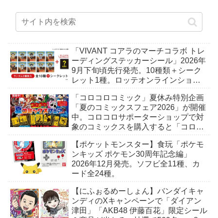
「VIVANT コアラのマーチコラボ トレ
ーディングステッカーシール」2026年
9月下旬頃先行発売。10種類＋シーク
レット1種。ロッテオンラインショッ
プ限定。
「コロコロコミック」夏休み特別企画
「夏のコミックスフェア2026」が開催
中。コロコロサポーターショップで対
象のコミックスを購入すると「コロコ
ロおもしろステッカー」がもらえる。
【ポケットモンスター】食玩「ポケモ
全7種。
ンキッズ ポケモン30周年記念編」
2026年12月発売。ソフビ全11種、カ
ード全24種。
【にふぉるめーしょん】バンダイキャ
ンディのXキャンペーンで「ダイアン
津田」「AKB48 伊藤百花」限定シール