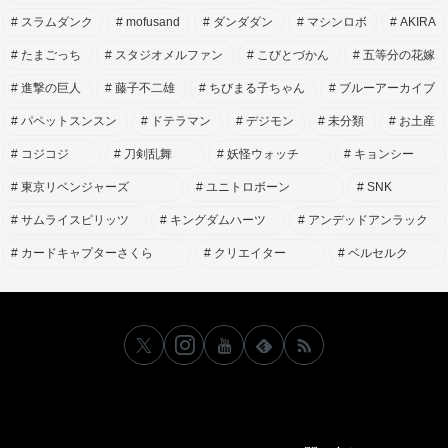
スラムダンク
mofusand
ダンダダン
マシンロボ
AKIRA
たまごっち
スタジオメルファン
こびとづかん
五等分の花嫁
進撃の巨人
藤子不二雄
ちびまる子ちゃん
ブルーアーカイブ
パペットスンスン
ドテラマン
デジモン
未分類
お土産
コジコジ
刀剣乱舞
妖怪ウォッチ
キョンシー
東京リベンジャーズ
ユニトロボーン
SNK
サムライスピリッツ
キングダムハーツ
アンデッドアンラック
カードキャプターさくら
クリエイター
ベルセルク