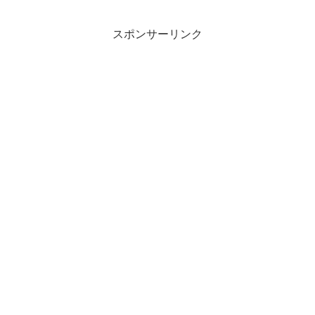
（金）から30日(土)まで（日曜定休日）
「資生堂グ...
スポンサーリンク