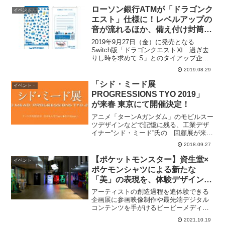
30分前まで休館日：10...
ローソン銀行ATMが「ドラゴンク
イベント・
エスト」仕様に！レベルアップの
音が流れるほか、備え付け封筒も
ドラクエデザインに！9月2日〜9
2019年9月27日（金）に発売となる
月30日まで。
Switch版「ドラゴンクエストⅪ 過ぎ去
りし時を求めて S」とのタイアップ企画
として、9月2日（月）から9月30日（月）
2019.08.29
までの間、全国のローソン店舗などに設
置したローソン銀行ATMが「ドラゴンク
「シド・ミード展
イベント・
エスト...
PROGRESSIONS TYO 2019」
が来春 東京にて開催決定！
アニメ「ターンAガンダム」のモビルスー
ツデザインなどで記憶に残る、工業デザ
イナー“シド・ミード”氏の 回顧展が来
年、東京で開催が決定。シド・ミード展
2018.09.27
PROGRESSIONS TYO 2019」会期：
2019年4月27日(土)〜2019年5...
【ポケットモンスター】資生堂×
イベント・
ポケモンシャツによる新たな
「美」の表現を、体験デザインの
力で拡張
アーティストの創造過程を追体験できる
企画展に参画映像制作や最先端デジタル
コンテンツを手がけるビービーメディア
株式会社(本社：東京都港区西麻布、代表
2021.10.19
取締役：佐野真一)は、2021年10月15日