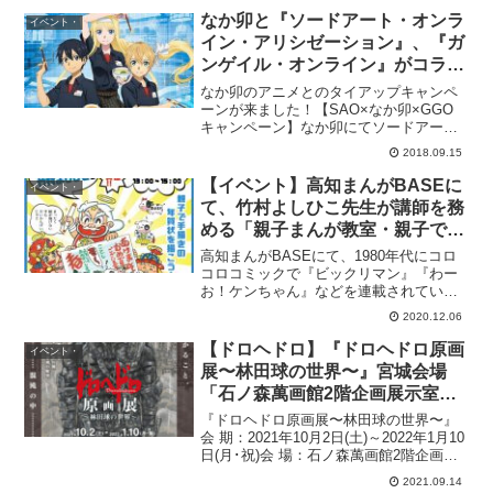
なか卯と『ソードアート・オンラ
イベント・
イン・アリシゼーション』、『ガ
ンゲイル・オンライン』がコラボ
キャンペーン。2018年9月20日
なか卯のアニメとのタイアップキャンペ
（木）AM11:00～
ーンが来ました！【SAO×なか卯×GGO
キャンペーン】なか卯にてソードアー
ト・オンライン アリシゼーション、ガン
2018.09.15
ゲイル・オンラインとのコラボが決
定！！9月20日(木)よりキャンペーン開始
【イベント】高知まんがBASEに
イベント・
です！なか卯 #...
て、竹村よしひこ先生が講師を務
める「親子まんが教室・親子で手
描きの年賀状を描こう！」が
高知まんがBASEにて、1980年代にコロ
12/20(日)に開催！12/7(月)締め切
コロコミックで『ビックリマン』『わー
お！ケンちゃん』などを連載されていた
り。【コロコロコミック】【ビッ
竹村よしひこ先生竹村よしひこ先生が講
クリマン】
2020.12.06
師を務める「親子まんが教室」が「親子
で手描きの年賀状を描こう！」をテーマ
【ドロヘドロ】『ドロヘドロ原画
イベント・
に12/20(日)...
展〜林田球の世界〜』宮城会場
「石ノ森萬画館2階企画展示室」
にて開催：期間2021年10月2日
『ドロヘドロ原画展〜林田球の世界〜』
(土)～2022年1月10日(月･祝)
会 期：2021年10月2日(土)～2022年1月10
日(月･祝)会 場：石ノ森萬画館2階企画展
示室公式：時 間：9：00～18：00 12
2021.09.14
月～は17：00閉館 ※入館は閉館時刻の