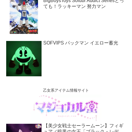
BigBoysToys Sofubi Addict Seriesとっ
ても！ラッキーマン 努力マン
SOFVIPS パックマン イエロー蓄光
乙女系アイテム情報サイト
【美少女戦士セーラームーン】フィギ
ュア／暗黒の女王「ブラック・レデ