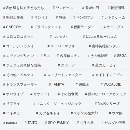
Sky 星を紡ぐ子どもたち
ワンピース
鬼滅の刃
呪術廻戦
聖闘士星矢
サンリオ
特撮
キン肉マン
レトロゲーム
CAPCOM
ドラゴンクエスト
仮面ライダー
カードダス
コロコロコミック
ちいかわ
にふぉるめーしょん
ゴールデンカムイ
スーパーマリオ
魔神英雄伝ワタル
エヴァンゲリオン
Fate
名探偵コナン
その他映画
SEGA
ジョジョの奇妙な冒険
スポーツ
星のカービィ
その他ノベルティ
ストリートファイター
メイドインアビス
トランスフォーマー
TAMIYA
遊戯王
VOCALOID
ホロライブ
ガオロード
その他食玩
僕のヒーローアカデミア
サプライ
ソニック・ザ・ヘッジホッグ
NieRシリーズ
ハイキュー!!
カプセルトイ
ゲゲゲの鬼太郎
ウマ娘
namco
TAITO
SPY×FAMILY
北斗の拳
ゼルダの伝説