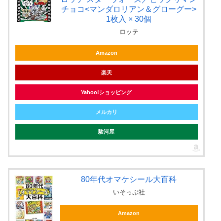
チョコ<マンダロリアン＆グローグー>
1枚入 × 30個
ロッテ
Amazon
楽天
Yahoo!ショッピング
メルカリ
駿河屋
80年代オマケシール大百科
いそっぷ社
Amazon