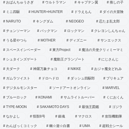
おぱんちゅうさぎ
ウルトラマン
キャプテン翼
推しの子
ミニ四駆
HUNTER×HUNTER
ドラえもん
ダイの大冒険
NARUTO
キングダム
NEOGEO
忍たま乱太郎
チェンソーマン
パックマン
ロックマン
クレヨンしんちゃん
うる星やつら
MOTHER
ディズニー
サンエックス
スペースインベーダー
東方Project
魔法の天使クリィミーマミ
シュタインズゲート
魔動王グランゾート
にじさんじ
大ダーク
神羅万象チョコ
NIKKE
おジャ魔女どれみ
ガムラツイスト
ドロヘドロ
ダッシュ四駆郎
プリキュア
デジタルモンスター
ソードアートオンライン
MARVEL
ブルーロック
KONAMI
サムライトルーパー
くにおくん
TYPE-MOON
SAKAMOTO DAYS
最強王図鑑
ゴジラ
なかよし
怪獣8号
銀魂
マクロス
攻殻機動隊
わんぱっくコミック
幽☆遊☆白書
UMA
超戦士シール