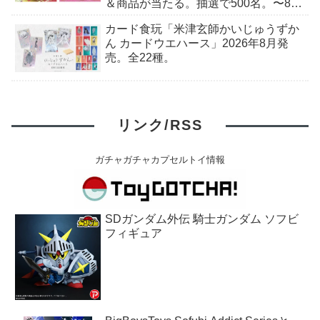
＆商品が当たる。抽選で500名。〜8月
9日(日)23:59まで
カード食玩「米津玄師かいじゅうずか
ん カードウエハース」2026年8月発
売。全22種。
リンク/RSS
ガチャガチャカプセルトイ情報
SDガンダム外伝 騎士ガンダム ソフビ
フィギュア