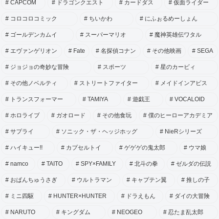
CAPCOM
ドラゴンクエスト
カードダス
仮面ライダー
コロコロコミック
ちいかわ
にふぉるめーしょん
ゴールデンカムイ
スーパーマリオ
魔神英雄伝ワタル
エヴァンゲリオン
Fate
名探偵コナン
その他映画
SEGA
ジョジョの奇妙な冒険
スポーツ
星のカービィ
その他ノベルティ
ストリートファイター
メイドインアビス
トランスフォーマー
TAMIYA
遊戯王
VOCALOID
ホロライブ
ガオロード
その他食玩
僕のヒーローアカデミア
サプライ
ソニック・ザ・ヘッジホッグ
NieRシリーズ
ハイキュー!!
カプセルトイ
ゲゲゲの鬼太郎
ウマ娘
namco
TAITO
SPY×FAMILY
北斗の拳
ゼルダの伝説
おぱんちゅうさぎ
ウルトラマン
キャプテン翼
推しの子
ミニ四駆
HUNTER×HUNTER
ドラえもん
ダイの大冒険
NARUTO
キングダム
NEOGEO
忍たま乱太郎