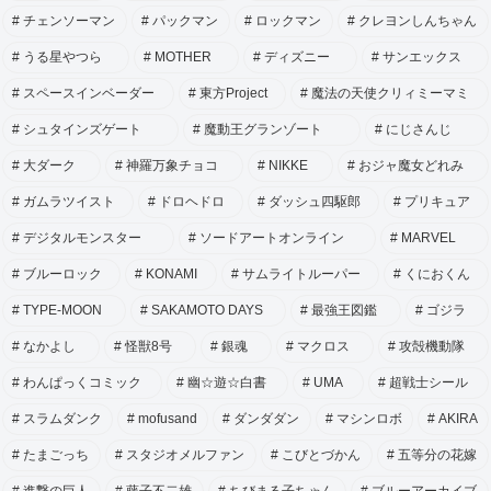
チェンソーマン
パックマン
ロックマン
クレヨンしんちゃん
うる星やつら
MOTHER
ディズニー
サンエックス
スペースインベーダー
東方Project
魔法の天使クリィミーマミ
シュタインズゲート
魔動王グランゾート
にじさんじ
大ダーク
神羅万象チョコ
NIKKE
おジャ魔女どれみ
ガムラツイスト
ドロヘドロ
ダッシュ四駆郎
プリキュア
デジタルモンスター
ソードアートオンライン
MARVEL
ブルーロック
KONAMI
サムライトルーパー
くにおくん
TYPE-MOON
SAKAMOTO DAYS
最強王図鑑
ゴジラ
なかよし
怪獣8号
銀魂
マクロス
攻殻機動隊
わんぱっくコミック
幽☆遊☆白書
UMA
超戦士シール
スラムダンク
mofusand
ダンダダン
マシンロボ
AKIRA
たまごっち
スタジオメルファン
こびとづかん
五等分の花嫁