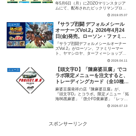
年5月6日（月）にZOZOマリンスタジア
ムにて、配布されたビックリマンプロ野
球チップスカードのイラストがビックリ
2019.05.07
マンオフィシャルサイトにて公開されま
した！ビックリマンプロ野球チップスカ
『サラブ烈闘 デフォルメシール
ニュース
ード 全11種描...
オーナーズVol.2』2026年4月24
日(金)発売。ローソン・ファミリ
ーマートほか流通限定。全45種。
『サラブ烈闘デフォルメシールオーナー
ズVol.2』がローソン、ファミリーマー
ト、ヤマシロヤ、ターフィーショップに
て、2026年4月24日(金)より発売。全44種
2026.04.11
＋シークレット1種の全45種。デフォルメ
デザインでシールサイズは52mm。サラ
【頭文字D】「陳麻婆豆腐」でコ
ニュース
ブ...
ラボ限定メニューを注文すると、
トレーディングカード（全10種）
とステッカーがもらえる。2026
麻婆豆腐発祥の店『陳麻婆豆腐』が、
年8月1日〜。
『頭文字D』とコラボ。限定メニュー「拓
海86黒麻婆」「啓介FD黄麻婆」「レッド
サンズ赤麻婆」が登場。対象メニューを
2026.07.13
注文すると、陳麻婆豆腐と頭文字Dの特製
コラボトレーディングカード（全10種）
からランダムで1...
スポンサーリンク