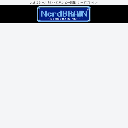
おまけシール＆レトロ系ホビー情報 -ナードブレイン-