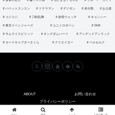
進撃の巨人
藤子不二雄
ちびまる子ちゃん
ブルーアーカイブ
パペットスンスン
ドテラマン
デジモン
未分類
お土産
コジコジ
刀剣乱舞
妖怪ウォッチ
キョンシー
東京リベンジャーズ
ユニトロボーン
SNK
サムライスピリッツ
キングダムハーツ
アンデッドアンラック
カードキャプターさくら
クリエイター
ベルセルク
ABOUT
お問い合わせ
プライバシーポリシー
© 2018-2026 NerdBRAIN-ナードブレイン-.
ホーム
検索
トップ
人気記事・他