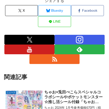
シェアする
X
Bluesky
Facebook
LINE
関連記事
ちゃお×兎田ぺこらスペシャルコ
ニュース
ラボシールやポケットモンスター
☆推し活シール付録「ちゃお
2024年 1月号」が発売中。
ちゃお 2024年 1月号参考価格670円（税