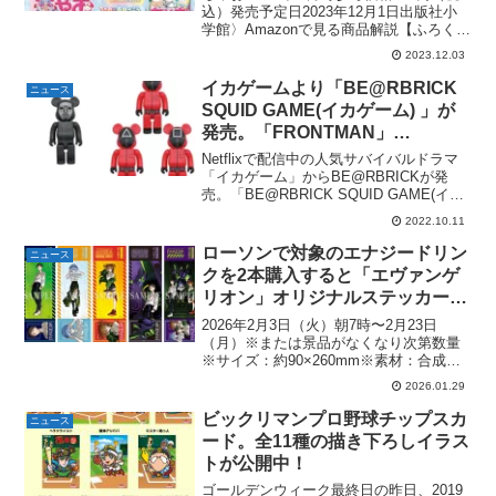
込）発売予定日2023年12月1日出版社小
学館〉Amazonで見る商品解説【ふろく】
Ciao2024 Happy PRISM DiaryPRISMペン
2023.12.03
手帳に使える★HAPPY PRISMシール
ポ...
イカゲームより「BE@RBRICK
ニュース
SQUID GAME(イカゲーム) 」が
発売。「FRONTMAN」
「GUARD “○/△/□” 」10月15日
Netflixで配信中の人気サバイバルドラマ
(土)12時より。
「イカゲーム」からBE@RBRICKが発
売。「BE@RBRICK SQUID GAME(イカ
ゲーム) FRONTMAN」、「SQUID
2022.10.11
GAME(イカゲーム) GUARD “○/△/□” )」
が発...
ローソンで対象のエナジードリン
ニュース
クを2本購入すると「エヴァンゲ
リオン」オリジナルステッカーが
もらえる。全5種。2月3日
2026年2月3日（火）朝7時〜2月23日
(火)〜。『エヴァンゲリオン』ロ
（月）※または景品がなくなり次第数量
※サイズ：約90×260mm※素材：合成紙
ーソンキャンペーン
対象の商品やこのほかのキャンペーンに
2026.01.29
ついては、公式ページにて
ビックリマンプロ野球チップスカ
ニュース
ード。全11種の描き下ろしイラス
トが公開中！
ゴールデンウィーク最終日の昨日、2019