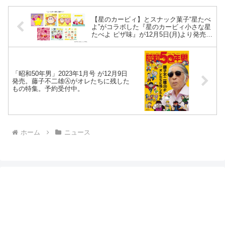
【星のカービィ】とスナック菓子“星たべ
よ”がコラボした『星のカービィ小さな星
たべよ ピザ味』が12月5日(月)より発売。
オリジナルシール全20種。
「昭和50年男」2023年1月号 が12月9日
発売。藤子不二雄Ⓐがオレたちに残した
もの特集。予約受付中。
ホーム
ニュース