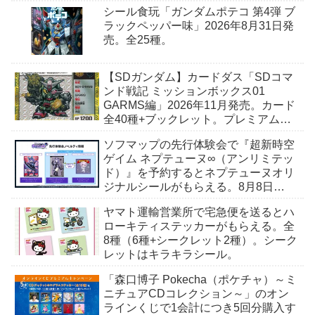
シール食玩「ガンダムポテコ 第4弾 ブ
ラックペッパー味」2026年8月31日発
売。全25種。
【SDガンダム】カードダス「SDコマ
ンド戦記 ミッションボックス01
GARMS編」2026年11月発売。カード
全40種+ブックレット。プレミアムバ
ンダイ予約開始。
ソフマップの先行体験会で『超新時空
ゲイム ネプテューヌ∞（アンリミテッ
ド）』を予約するとネプテューヌオリ
ジナルシールがもらえる。8月8日
（土）＠ソフマップAKIBA
ヤマト運輸営業所で宅急便を送るとハ
ローキティステッカーがもらえる。全
8種（6種+シークレット2種）。シーク
レットはキラキラシール。
「森口博子 Pokecha（ポケチャ）～ミ
ニチュアCDコレクション～」のオン
ラインくじで1会計につき5回分購入す