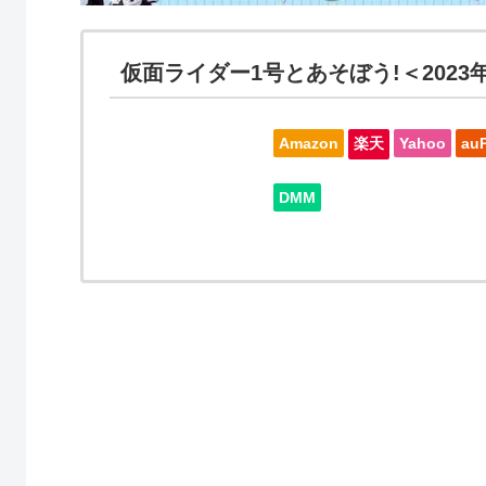
仮面ライダー1号とあそぼう!＜2023
Amazon
楽天
Yahoo
au
DMM