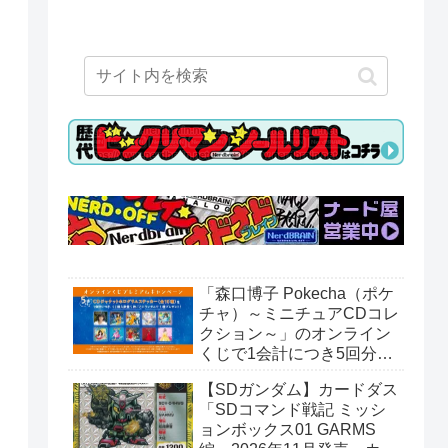
「森口博子 Pokecha（ポケ
チャ）～ミニチュアCDコレ
クション～」のオンライン
くじで1会計につき5回分購
入するごとに「CDジャケッ
【SDガンダム】カードダス
トホログラムステッカー」
「SDコマンド戦記 ミッシ
がもらえる。全10種。8月
ョンボックス01 GARMS
15日〜。