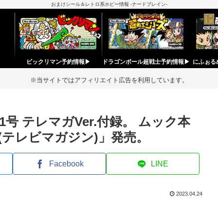
おまけシール＆レトロ系ホビー情報 -ナードブレイン-
ビックリマン予約情報▶︎
ドラゴンボール超戦士予約情報▶︎
にふぉる
※当サイトではアフィリエイト広告を利用しています。
 テレマガVer.付録。 ムック本
(テレビマガジン)」発売。
Facebook
LINE
2023.04.24