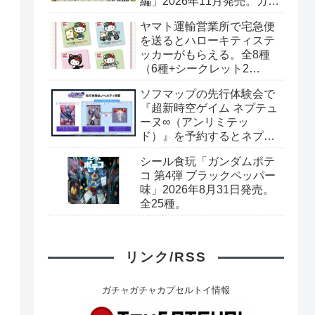
編」2026年11月発売。カー
ド全40種+ブックレット。
ヤマト運輸営業所で宅急便
プレミアムバンダイ予約開
を送るとハローキティステ
始。
ッカーがもらえる。全8種
（6種+シークレット2
種）。シークレットはキラ
ソフマップの先行体験会で
キラシール。
『超新時空ゲイム ネプテュ
ーヌ∞（アンリミテッ
ド）』を予約するとネプテ
ューヌオリジナルシールが
シール食玩「ガンダムポテ
もらえる。8月8日（土）＠
コ 第4弾 ブラックペッパー
ソフマップAKIBA
味」2026年8月31日発売。
全25種。
リンク/RSS
ガチャガチャカプセルトイ情報