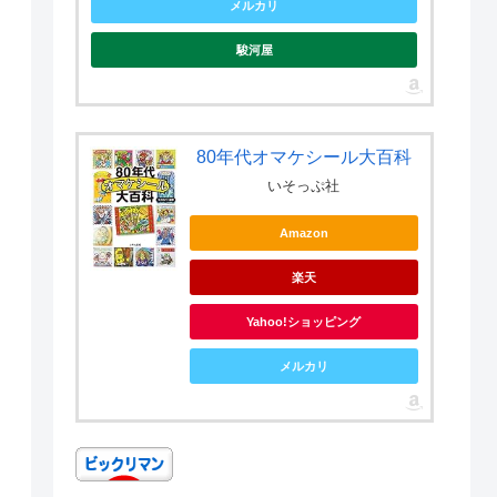
メルカリ
駿河屋
80年代オマケシール大百科
いそっぷ社
Amazon
楽天
Yahoo!ショッピング
メルカリ