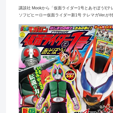
講談社 Mookから「仮面ライダー1号とあそぼう!(テ
ソフビヒーロー仮面ライダー新1号 テレマガVer.が