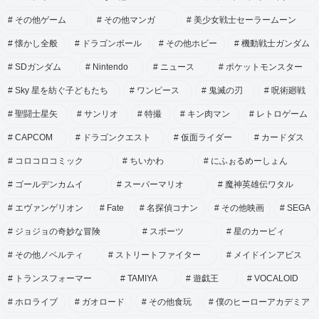
その他ゲーム
その他マンガ
美少女戦士セーラームーン
懐かし全般
ドラゴンボール
その他ホビー
機動戦士ガンダム
SDガンダム
Nintendo
ニュース
ポケットモンスター
Sky 星を紡ぐ子どもたち
ワンピース
鬼滅の刃
呪術廻戦
聖闘士星矢
サンリオ
特撮
キン肉マン
レトロゲーム
CAPCOM
ドラゴンクエスト
仮面ライダー
カードダス
コロコロコミック
ちいかわ
にふぉるめーしょん
ゴールデンカムイ
スーパーマリオ
魔神英雄伝ワタル
エヴァンゲリオン
Fate
名探偵コナン
その他映画
SEGA
ジョジョの奇妙な冒険
スポーツ
星のカービィ
その他ノベルティ
ストリートファイター
メイドインアビス
トランスフォーマー
TAMIYA
遊戯王
VOCALOID
ホロライブ
ガオロード
その他食玩
僕のヒーローアカデミア