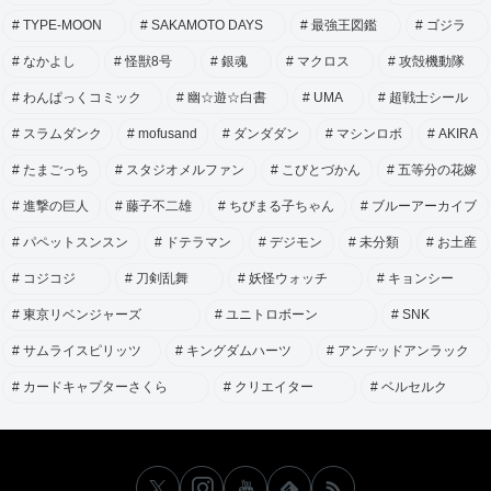
TYPE-MOON
SAKAMOTO DAYS
最強王図鑑
ゴジラ
なかよし
怪獣8号
銀魂
マクロス
攻殻機動隊
わんぱっくコミック
幽☆遊☆白書
UMA
超戦士シール
スラムダンク
mofusand
ダンダダン
マシンロボ
AKIRA
たまごっち
スタジオメルファン
こびとづかん
五等分の花嫁
進撃の巨人
藤子不二雄
ちびまる子ちゃん
ブルーアーカイブ
パペットスンスン
ドテラマン
デジモン
未分類
お土産
コジコジ
刀剣乱舞
妖怪ウォッチ
キョンシー
東京リベンジャーズ
ユニトロボーン
SNK
サムライスピリッツ
キングダムハーツ
アンデッドアンラック
カードキャプターさくら
クリエイター
ベルセルク