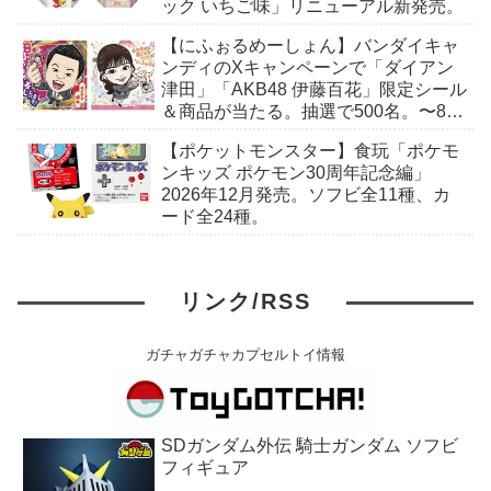
ック いちご味」リニューアル新発売。
【にふぉるめーしょん】バンダイキャ
ンディのXキャンペーンで「ダイアン
津田」「AKB48 伊藤百花」限定シール
＆商品が当たる。抽選で500名。〜8月
9日(日)23:59まで
【ポケットモンスター】食玩「ポケモ
ンキッズ ポケモン30周年記念編」
2026年12月発売。ソフビ全11種、カ
ード全24種。
リンク/RSS
ガチャガチャカプセルトイ情報
SDガンダム外伝 騎士ガンダム ソフビ
フィギュア