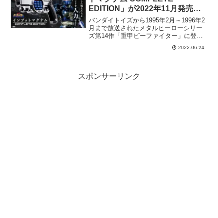
EDITION」が2022年11月発売。
予約受付開始。
バンダイトイズから1995年2月～1996年2
月まで放送されたメタルヒーローシリー
ズ第14作「重甲ビーファイター」に登場
する武器アイテム「インプットマグナ
2022.06.24
ム」のコンプリート版となる『インプッ
トマグナム COMPLETE EDITION』が
発...
スポンサーリンク