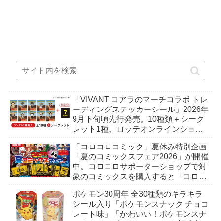
「VIVANT コアラのマーチコラボ トレ
ーディングステッカーシール」2026年
9月下旬頃先行発売。10種類＋シーク
レット1種。ロッテオンラインショッ
プ限定。
「コロコロコミック」夏休み特別企画
「夏のコミックスフェア2026」が開催
中。コロコロサポーターショップで対
象のコミックスを購入すると「コロコ
ロおもしろステッカー」がもらえる。
ポケモン30周年 全30種類のキラキラ
全7種。
シール入り「ポケモンスナック チョコ
レート味」「かわいい！ポケモンスナ