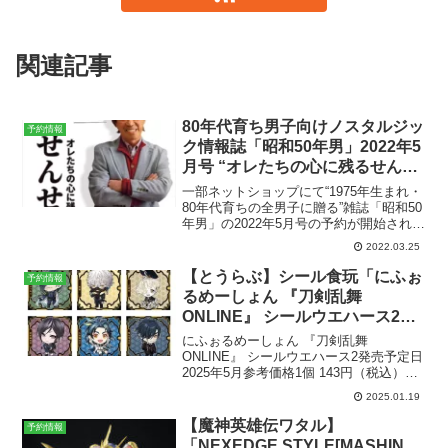
関連記事
80年代育ち男子向けノスタルジッ
予約情報
ク情報誌「昭和50年男」2022年5
月号 “オレたちの心に残るせんせ
い特集” がネットショップにて予
一部ネットショップにて“1975年生まれ・
約開始。4月11日発売。
80年代育ちの全男子に贈る”雑誌「昭和50
年男」の2022年5月号の予約が開始されま
した。予約が開始されているのは以下の
2022.03.25
店舗｜昭和50年男 2022年 05月号
AmazonYahoo!honto楽...
【とうらぶ】シール食玩「にふぉ
予約情報
るめーしょん 『刀剣乱舞
ONLINE』 シールウエハース2」
2025年5月発売。全35種。
にふぉるめーしょん 『刀剣乱舞
ONLINE』 シールウエハース2発売予定日
2025年5月参考価格1個 143円（税込）
1BOX （20個入） 2,860円（税込）ライ
2025.01.19
ンナップシール 全35種メーカーバンダ
イ〉Amazonで予約する商品解説サ...
【魔神英雄伝ワタル】
予約情報
「NEXEDGE STYLE[MASHIN