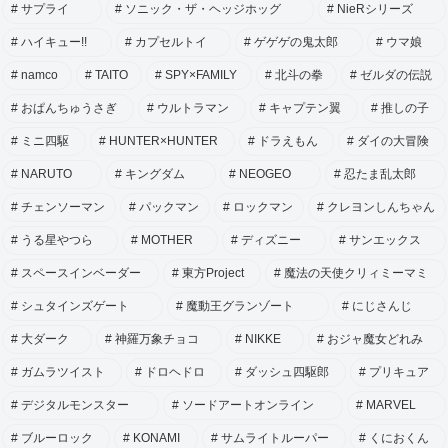
サプライ
ソニック・ザ・ヘッジホッグ
NieRシリーズ
ハイキュー!!
カプセルトイ
ゲゲゲの鬼太郎
ウマ娘
namco
TAITO
SPY×FAMILY
北斗の拳
ゼルダの伝説
おぱんちゅうさぎ
ウルトラマン
キャプテン翼
推しの子
ミニ四駆
HUNTER×HUNTER
ドラえもん
ダイの大冒険
NARUTO
キングダム
NEOGEO
忍たま乱太郎
チェンソーマン
パックマン
ロックマン
クレヨンしんちゃん
うる星やつら
MOTHER
ディズニー
サンエックス
スペースインベーダー
東方Project
魔法の天使クリィミーマミ
シュタインズゲート
魔動王グランゾート
にじさんじ
大ダーク
神羅万象チョコ
NIKKE
おジャ魔女どれみ
ガムラツイスト
ドロヘドロ
ダッシュ四駆郎
プリキュア
デジタルモンスター
ソードアートオンライン
MARVEL
ブルーロック
KONAMI
サムライトルーパー
くにおくん