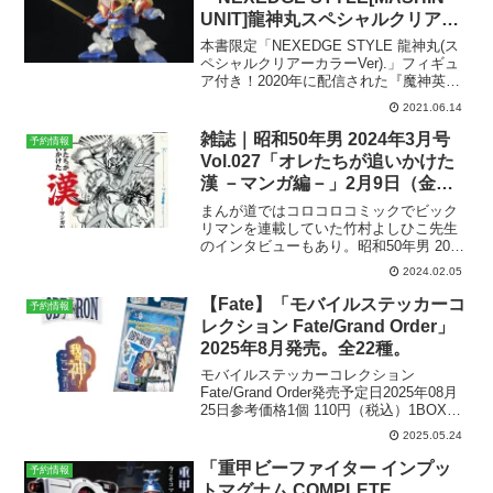
UNIT]龍神丸スペシャルクリアー
カラーVer(.仮)」が特別付録の
本書限定「NEXEDGE STYLE 龍神丸(ス
「魔神英雄伝ワタル 七魂の龍神
ペシャルクリアーカラーVer).」フィギュ
ア付き！2020年に配信された『魔神英雄
丸 ビジュアル&ストーリー」が予
伝ワタル 七魂の龍神丸』と連動して月刊
約受付中！2021年11月発売予
2021.06.14
ホビージャパンにて連載されたビジュア
定。
ルストーリーがついに単行本化決定。
雑誌｜昭和50年男 2024年3月号
予約情報
現...
Vol.027「オレたちが追いかけた
漢 －マンガ編－」2月9日（金）
発売。北斗の拳、花の慶次、ブラ
まんが道ではコロコロコミックでビック
ック・エンジェルズ、銀河 -流れ
リマンを連載していた竹村よしひこ先生
のインタビューもあり。昭和50年男 2024
星銀-、特攻の拓、まんが道
年3月号 Vol.027参考価格990円（税込）
2024.02.05
発売予定日2024年2月9日（金）出版社ヘ
リテージ〉Amazonで見る商品解...
【Fate】「モバイルステッカーコ
予約情報
レクション Fate/Grand Order」
2025年8月発売。全22種。
モバイルステッカーコレクション
Fate/Grand Order発売予定日2025年08月
25日参考価格1個 110円（税込）1BOX
（20個入） 2,200円（税込）ラインナッ
2025.05.24
プダイカットステッカー 全22種メーカー
バンダイ〉楽天市場で...
「重甲ビーファイター インプッ
予約情報
トマグナム COMPLETE