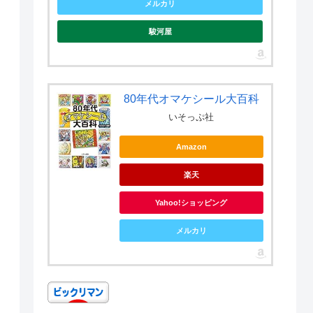
メルカリ
駿河屋
80年代オマケシール大百科
いそっぷ社
Amazon
楽天
Yahoo!ショッピング
メルカリ