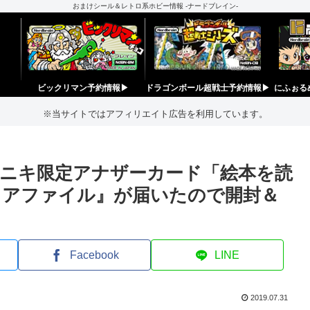
おまけシール＆レトロ系ホビー情報 -ナードブレイン-
ビックリマン予約情報▶︎
ドラゴンボール超戦士予約情報▶︎
にふぉる
※当サイトではアフィリエイト広告を利用しています。
ニキ限定アナザーカード「絵本を読
リアファイル』が届いたので開封＆
Facebook
LINE
2019.07.31