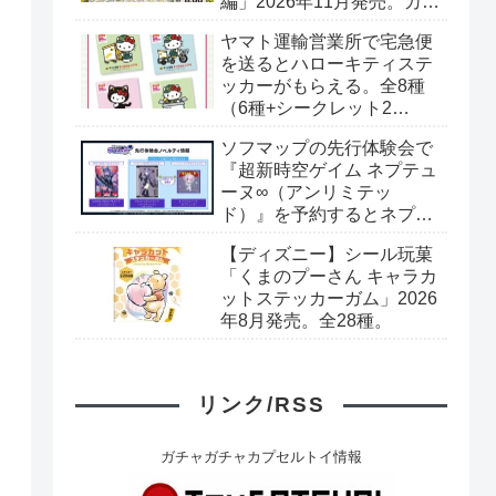
編」2026年11月発売。カー
ド全40種+ブックレット。
ヤマト運輸営業所で宅急便
プレミアムバンダイ予約開
を送るとハローキティステ
始。
ッカーがもらえる。全8種
（6種+シークレット2
種）。シークレットはキラ
ソフマップの先行体験会で
キラシール。
『超新時空ゲイム ネプテュ
ーヌ∞（アンリミテッ
ド）』を予約するとネプテ
ューヌオリジナルシールが
【ディズニー】シール玩菓
もらえる。8月8日（土）＠
「くまのプーさん キャラカ
ソフマップAKIBA
ットステッカーガム」2026
年8月発売。全28種。
リンク/RSS
ガチャガチャカプセルトイ情報