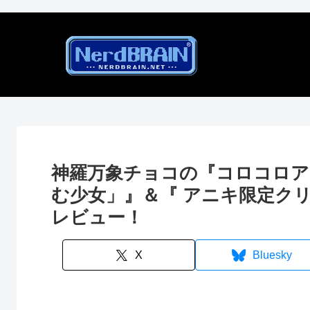
神羅万象チョコの『コロコロア
む少女」』＆『 アニキ限定ク
レビュー！
X
Bluesky