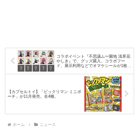
コラボイベント『不思議ムー園地 浅草花
やしき』で、グッズ購入、コラボフー
ド、展示利用などでオマケシールが1枚も
らえる。2024年9月4日～10月14日。
【カプセルトイ】「ビックリマン ミニポ
ーチ」が11月発売。全4種。
ホーム
ニュース