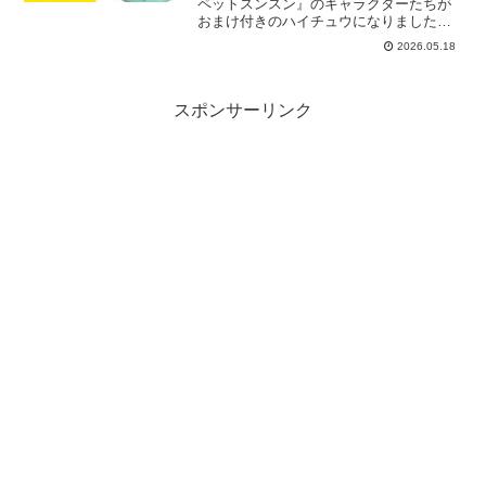
全6種。
ペットスンスン』のキャラクターたちが
おまけ付きのハイチュウになりました。
おまけはぷっくりとした立体感が可愛い
2026.05.18
大人気のクリアシール（全6種類）。お菓
子の味は『ソーダ味』です。食べてお
い...
スポンサーリンク