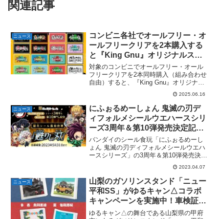
関連記事
コンビニ各社でオールフリー・オ
ニュース
ールフリークリアを2本購入する
と『King Gnu』オリジナルステ
ッカーがもらえる。全16種。6月
対象のコンビニでオールフリー・オール
17日〜
フリークリアを2本同時購入（組み合わせ
自由）すると、『King Gnu』オリジナル
ステッカーがもらえます。チェーンごと
2025.06.16
に異なる全16種。セブンイレブン・ファ
ミリーマート・ローソン 各4種デイリー
にふぉるめーしょん 鬼滅の刃デ
ニュース
ヤマザキ・...
ィフォルメシールウエハースシリ
ーズ3周年＆第10弾発売決定記念
歴代シール復刻投票『甦りし刃』
バンダイのシール食玩「にふぉるめーし
が開催中。
ょん 鬼滅の刃ディフォルメシールウエハ
ースシリーズ」の3周年＆第10弾発売決定
を記念して、「其ノ八」までの歴代ライ
2023.04.07
ンナップから炭治郎をはじめとする8人の
隊士のシールの復刻投票『甦りし刃』が
山梨のガソリンスタンド「ニュー
ニュース
開催中。選ばれた...
平和SS」がゆるキャン△コラボ
キャンペーンを実施中！車検証入
れやミニボックスティッシュなど
ゆるキャン△の舞台である山梨県の甲府