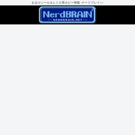
おまけシール＆レトロ系ホビー情報 -ナードブレイン-