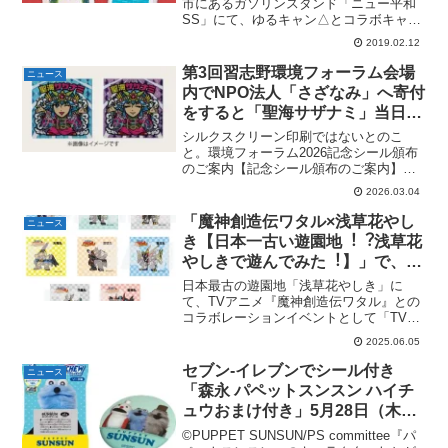
がもらえる！
市にあるガソリンスタンド「ニュー平和
SS」にて、ゆるキャン△とコラボキャン
ペーンが開催中。2019年2月12日よりニ
2019.02.12
ュー平和全店（3店舗）で開催されていま
す！サービスを注文すると、メニューに
第3回習志野環境フォーラム会場
ニュース
よって車検証入...
内でNPO法人「さざなみ」へ寄付
をすると「聖海サザナミ」当日記
念バージョンのシールがもらえ
シルクスクリーン印刷ではないとのこ
る。2026年3月14日＠トーセイホ
と。環境フォーラム2026記念シール頒布
のご案内【記念シール頒布のご案内】日
テル＆セミナー幕張（新習志野駅
頃は当会へのご支援誠に感謝申し上げま
前）
2026.03.04
す。来る３月１４日開催の第３回習志野
環境フォーラム会場内にて、当NPO法人
「魔神創造伝ワタル×浅草花やし
ニュース
へのご寄付をいただい...
き【日本一古い遊園地︕︖浅草花
やしきで遊んでみた︕】」で、コ
ラボフードを買うと魔神ステッカ
日本最古の遊園地「浅草花やしき」に
ーがもらえる。全8種。2025年 6
て、TVアニメ『魔神創造伝ワタル』との
コラボレーションイベントとして「TVア
月18日(水)～30日(月)。
ニメ『魔神創造伝ワタル』 × 浅草花やし
2025.06.05
き 【日本一古い遊園地︕︖浅草花やしき
で遊んでみた︕」が2025年6月18日(水)～
セブン-イレブンでシール付き
ニュース
30日...
「森永 パペットスンスン ハイチ
ュウおまけ付き」5月28日（木）
より順次発売。ぶっクリアシール
©PUPPET SUNSUN/PS committee『パ