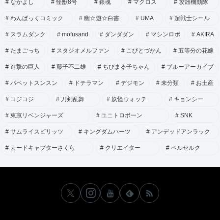
なかよし
怪獣8号
銀魂
マクロス
攻殻機動隊
わんぱっくコミック
幽☆遊☆白書
UMA
超戦士シール
スラムダンク
mofusand
ダンダダン
マシンロボ
AKIRA
たまごっち
スタジオメルファン
こびとづかん
五等分の花嫁
進撃の巨人
藤子不二雄
ちびまる子ちゃん
ブルーアーカイブ
パペットスンスン
ドテラマン
デジモン
未分類
お土産
コジコジ
刀剣乱舞
妖怪ウォッチ
キョンシー
東京リベンジャーズ
ユニトロボーン
SNK
サムライスピリッツ
キングダムハーツ
アンデッドアンラック
カードキャプターさくら
クリエイター
ベルセルク