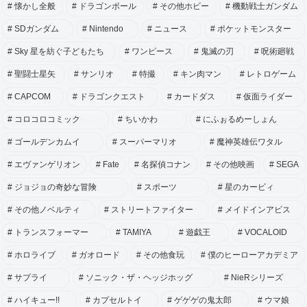
懐かし全般
ドラゴンボール
その他ホビー
機動戦士ガンダム
SDガンダム
Nintendo
ニュース
ポケットモンスター
Sky 星を紡ぐ子どもたち
ワンピース
鬼滅の刃
呪術廻戦
聖闘士星矢
サンリオ
特撮
キン肉マン
レトロゲーム
CAPCOM
ドラゴンクエスト
カードダス
仮面ライダー
コロコロコミック
ちいかわ
にふぉるめーしょん
ゴールデンカムイ
スーパーマリオ
魔神英雄伝ワタル
エヴァンゲリオン
Fate
名探偵コナン
その他映画
SEGA
ジョジョの奇妙な冒険
スポーツ
星のカービィ
その他ノベルティ
ストリートファイター
メイドインアビス
トランスフォーマー
TAMIYA
遊戯王
VOCALOID
ホロライブ
ガオロード
その他食玩
僕のヒーローアカデミア
サプライ
ソニック・ザ・ヘッジホッグ
NieRシリーズ
ハイキュー!!
カプセルトイ
ゲゲゲの鬼太郎
ウマ娘