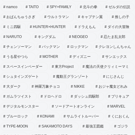
namco
TAITO
SPY×FAMILY
北斗の拳
ゼルダの伝説
おぱんちゅうさぎ
ウルトラマン
キャプテン翼
推しの子
ミニ四駆
HUNTER×HUNTER
ドラえもん
ダイの大冒険
NARUTO
キングダム
NEOGEO
忍たま乱太郎
チェンソーマン
パックマン
ロックマン
クレヨンしんちゃん
うる星やつら
MOTHER
ディズニー
サンエックス
スペースインベーダー
東方Project
魔法の天使クリィミーマミ
シュタインズゲート
魔動王グランゾート
にじさんじ
大ダーク
神羅万象チョコ
NIKKE
おジャ魔女どれみ
ガムラツイスト
ドロヘドロ
ダッシュ四駆郎
プリキュア
デジタルモンスター
ソードアートオンライン
MARVEL
ブルーロック
KONAMI
サムライトルーパー
くにおくん
TYPE-MOON
SAKAMOTO DAYS
最強王図鑑
ゴジラ