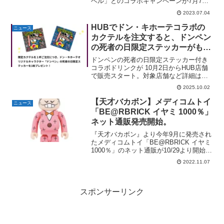
ベル」とのコラボキャンペーンが7月7日
～31日まで開催。 全3種のシール付きコ
2023.07.04
ラボメニューが販売されます。くら寿司
×「にじさんじ」コラボメニュー（シール
HUBでドン・キホーテコラボの
ニュース
付）あぶりチー...
カクテルを注文すると、ドンペン
の死者の日限定ステッカーがもら
える。10月2日〜。
ドンペンの死者の日限定ステッカー付き
コラボドリンクが 10月2日からHUB店舗
で販売スタート。対象店舗など詳細は以
下のポストから↓
2025.10.02
【天才バカボン】メディコムトイ
ニュース
「BE@RBRICK イヤミ 1000％」
ネット通販発売開始。
『天才バカボン』より今年9月に発売され
たメディコムトイ「BE@RBRICK イヤミ
1000％」のネット通販が10/29より開始
中。定価は63,800円(税込)。
2022.11.07
BE@RBRICK イヤミ 1000％楽天市場で
「BE@RBRICK イヤミ ...
スポンサーリンク