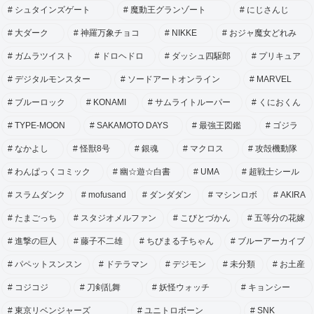
シュタインズゲート
魔動王グランゾート
にじさんじ
大ダーク
神羅万象チョコ
NIKKE
おジャ魔女どれみ
ガムラツイスト
ドロヘドロ
ダッシュ四駆郎
プリキュア
デジタルモンスター
ソードアートオンライン
MARVEL
ブルーロック
KONAMI
サムライトルーパー
くにおくん
TYPE-MOON
SAKAMOTO DAYS
最強王図鑑
ゴジラ
なかよし
怪獣8号
銀魂
マクロス
攻殻機動隊
わんぱっくコミック
幽☆遊☆白書
UMA
超戦士シール
スラムダンク
mofusand
ダンダダン
マシンロボ
AKIRA
たまごっち
スタジオメルファン
こびとづかん
五等分の花嫁
進撃の巨人
藤子不二雄
ちびまる子ちゃん
ブルーアーカイブ
パペットスンスン
ドテラマン
デジモン
未分類
お土産
コジコジ
刀剣乱舞
妖怪ウォッチ
キョンシー
東京リベンジャーズ
ユニトロボーン
SNK