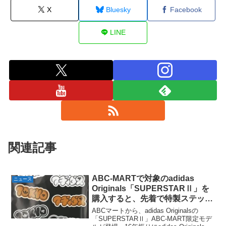
X
Bluesky
Facebook
LINE
関連記事
ABC-MARTで対象のadidas
ニュース
Originals「SUPERSTARⅡ」を
購入すると、先着で特製ステッカ
ーパックがもらえる。
ABCマートから、adidas Originalsの
「SUPERSTARⅡ」ABC-MART限定モデ