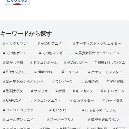
キーワードから探す
ビックリマン
その他アニメ
アーティスト・クリエイター
その他ゲーム
その他マンガ
美少女戦士セーラームーン
懐かし全般
ドラゴンボール
その他ホビー
機動戦士ガンダム
SDガンダム
Nintendo
ニュース
ポケットモンスター
Sky 星を紡ぐ子どもたち
ワンピース
鬼滅の刃
呪術廻戦
聖闘士星矢
サンリオ
特撮
キン肉マン
レトロゲーム
CAPCOM
ドラゴンクエスト
仮面ライダー
カードダス
コロコロコミック
ちいかわ
にふぉるめーしょん
ゴールデンカムイ
スーパーマリオ
魔神英雄伝ワタル