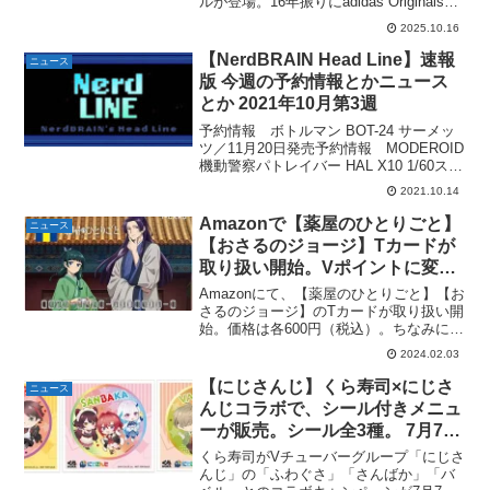
ルが登場。16年振りにadidas Originalsと
タッグを組むRIP SLYMEを起用した新ビ
2025.10.16
ジュアル及びムービーを、2025年10月...
【NerdBRAIN Head Line】速報
ニュース
版 今週の予約情報とかニュース
とか 2021年10月第3週
予約情報 ボトルマン BOT-24 サーメッ
ツ／11月20日発売予約情報 MODEROID
機動警察パトレイバー HAL X10 1/60スケ
ール 組み立て式プラスチックモデル／
2021.10.14
2022年5月発売予定予約情報 【プレミア
ムバンダイ】S.H....
Amazonで【薬屋のひとりごと】
ニュース
【おさるのジョージ】Tカードが
取り扱い開始。Vポイントに変わ
っても使える。
Amazonにて、【薬屋のひとりごと】【お
さるのジョージ】のTカードが取り扱い開
始。価格は各600円（税込）。ちなみに、
2024年4月22日、TポイントはVポイント
2024.02.03
に変わりますが、今お持ちのTカードやT
ポイントはそのままお使いいただけます
【にじさんじ】くら寿司×にじさ
ニュース
と...
んじコラボで、シール付きメニュ
ーが販売。シール全3種。 7月7日
～。
くら寿司がVチューバーグループ「にじさ
んじ」の「ふわぐさ」「さんばか」「バ