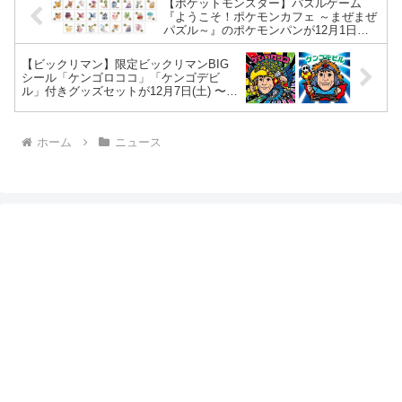
【ポケットモンスター】パズルゲーム
『ようこそ！ポケモンカフェ ～まぜまぜ
パズル～』のポケモンパンが12月1日
（日）発売。キラキラ仕様特製シール 全
25種。
【ビックリマン】限定ビックリマンBIG
シール「ケンゴロココ」「ケンゴデビ
ル」付きグッズセットが12月7日(土) 〜
10時発売。『明治安田 presents 中村憲剛
引退試合』特設オンラインストア限定。
ホーム
ニュース