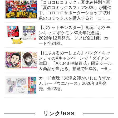
「コロコロコミック」夏休み特別企画
「夏のコミックスフェア2026」が開催
中。コロコロサポーターショップで対
象のコミックスを購入すると「コロコ
ロおもしろステッカー」がもらえる。
【ポケットモンスター】食玩「ポケモ
全7種。
ンキッズ ポケモン30周年記念編」
2026年12月発売。ソフビ全11種、カ
ード全24種。
【にふぉるめーしょん】バンダイキャ
ンディのXキャンペーンで「ダイアン
津田」「AKB48 伊藤百花」限定シール
＆商品が当たる。抽選で500名。〜8月
9日(日)23:59まで
カード食玩「米津玄師かいじゅうずか
ん カードウエハース」2026年8月発
売。全22種。
リンク/RSS