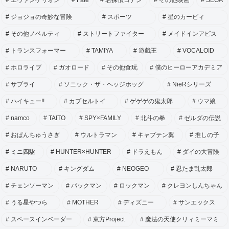
エヴァンゲリオン
Fate
名探偵コナン
その他映画
SEGA
ジョジョの奇妙な冒険
スポーツ
星のカービィ
その他ノベルティ
ストリートファイター
メイドインアビス
トランスフォーマー
TAMIYA
遊戯王
VOCALOID
ホロライブ
ガオロード
その他食玩
僕のヒーローアカデミア
サプライ
ソニック・ザ・ヘッジホッグ
NieRシリーズ
ハイキュー!!
カプセルトイ
ゲゲゲの鬼太郎
ウマ娘
namco
TAITO
SPY×FAMILY
北斗の拳
ゼルダの伝説
おぱんちゅうさぎ
ウルトラマン
キャプテン翼
推しの子
ミニ四駆
HUNTER×HUNTER
ドラえもん
ダイの大冒険
NARUTO
キングダム
NEOGEO
忍たま乱太郎
チェンソーマン
パックマン
ロックマン
クレヨンしんちゃん
うる星やつら
MOTHER
ディズニー
サンエックス
スペースインベーダー
東方Project
魔法の天使クリィミーマミ