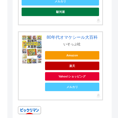
メルカリ
駿河屋
80年代オマケシール大百科
いそっぷ社
Amazon
楽天
Yahoo!ショッピング
メルカリ