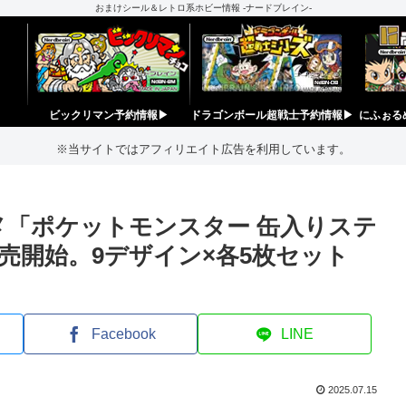
おまけシール＆レトロ系ホビー情報 -ナードブレイン-
ビックリマン予約情報▶︎
ドラゴンボール超戦士予約情報▶︎
にふぉる
※当サイトではアフィリエイト広告を利用しています。
メ「ポケットモンスター 缶入りステ
売開始。9デザイン×各5枚セット
Facebook
LINE
2025.07.15