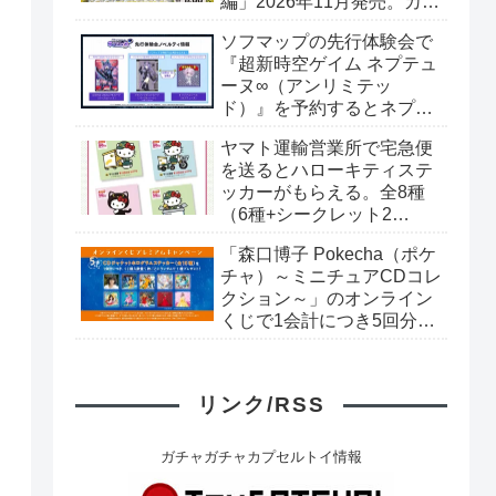
編」2026年11月発売。カー
ド全40種+ブックレット。
ソフマップの先行体験会で
プレミアムバンダイ予約開
『超新時空ゲイム ネプテュ
始。
ーヌ∞（アンリミテッ
ド）』を予約するとネプテ
ューヌオリジナルシールが
ヤマト運輸営業所で宅急便
もらえる。8月8日（土）＠
を送るとハローキティステ
ソフマップAKIBA
ッカーがもらえる。全8種
（6種+シークレット2
種）。シークレットはキラ
「森口博子 Pokecha（ポケ
キラシール。
チャ）～ミニチュアCDコレ
クション～」のオンライン
くじで1会計につき5回分購
入するごとに「CDジャケッ
トホログラムステッカー」
がもらえる。全10種。8月
リンク/RSS
15日〜。
ガチャガチャカプセルトイ情報