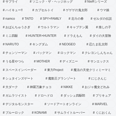
サプライ
ソニック・ザ・ヘッジホッグ
NieRシリーズ
ハイキュー!!
カプセルトイ
ゲゲゲの鬼太郎
ウマ娘
namco
TAITO
SPY×FAMILY
北斗の拳
ゼルダの伝説
おぱんちゅうさぎ
ウルトラマン
キャプテン翼
推しの子
ミニ四駆
HUNTER×HUNTER
ドラえもん
ダイの大冒険
NARUTO
キングダム
NEOGEO
忍たま乱太郎
チェンソーマン
パックマン
ロックマン
クレヨンしんちゃん
うる星やつら
MOTHER
ディズニー
サンエックス
スペースインベーダー
東方Project
魔法の天使クリィミーマミ
シュタインズゲート
魔動王グランゾート
にじさんじ
大ダーク
神羅万象チョコ
NIKKE
おジャ魔女どれみ
ガムラツイスト
ドロヘドロ
ダッシュ四駆郎
プリキュア
デジタルモンスター
ソードアートオンライン
MARVEL
ブルーロック
KONAMI
サムライトルーパー
くにおくん