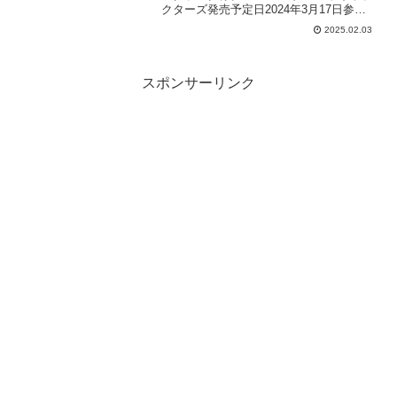
クターズ発売予定日2024年3月17日参考
価格1個 132円（税込）1BOX （10個入）
2025.02.03
1,320円（税込）ラインナップシール 全
16種メーカーFuruta〉楽天...
スポンサーリンク