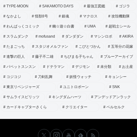
TYPE-MOON
SAKAMOTO DAYS
最強王図鑑
ゴジラ
なかよし
怪獣8号
銀魂
マクロス
攻殻機動隊
わんぱっくコミック
幽☆遊☆白書
UMA
超戦士シール
スラムダンク
mofusand
ダンダダン
マシンロボ
AKIRA
たまごっち
スタジオメルファン
こびとづかん
五等分の花嫁
進撃の巨人
藤子不二雄
ちびまる子ちゃん
ブルーアーカイブ
パペットスンスン
ドテラマン
デジモン
未分類
お土産
コジコジ
刀剣乱舞
妖怪ウォッチ
キョンシー
東京リベンジャーズ
ユニトロボーン
SNK
サムライスピリッツ
キングダムハーツ
アンデッドアンラック
カードキャプターさくら
クリエイター
ベルセルク