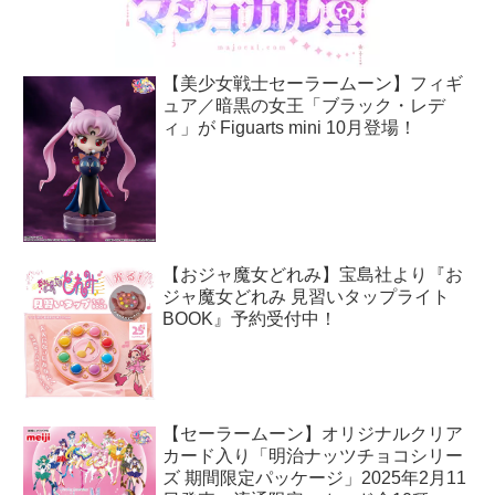
【美少女戦士セーラームーン】フィギ
ュア／暗黒の女王「ブラック・レデ
ィ」が Figuarts mini 10月登場！
【おジャ魔女どれみ】宝島社より『お
ジャ魔女どれみ 見習いタップライト
BOOK』予約受付中！
【セーラームーン】オリジナルクリア
カード入り「明治ナッツチョコシリー
ズ 期間限定パッケージ」2025年2月11