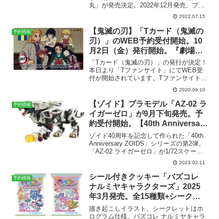
丸」が発売決定。2022年12月発売。プレ
ミアムバンダイにて現在予約受付中で
2022.07.15
す。NXEDGE STYLE 鳳凰龍神丸6,930円
（税込）2022年12月発売予定...
【鬼滅の刃】「Tカード（鬼滅の
予約情報
刃）」のWEB予約受付開始。10
月2日（金）発行開始。『劇場版
「鬼滅の刃」 無限列車編』 公開
「Tカード（鬼滅の刃）」の発行が決定！
記念。
本日より「Tファンサイト」にてWEB受
付が開始されています。Tファンサイトで
「Tカード（鬼滅の刃）」を見てみる今回
2020.09.10
の「Tカード（鬼滅の刃）」は、「読書」
をテーマにしたufotableによる描き下ろし
【ゾイド】プラモデル「AZ-02 ラ
予約情報
イラ...
イガーゼロ」が9月下旬発売。予
約受付開始。【40th Anniversary
ZOIDS】
ゾイド40周年を記念して作られた「40th
Anniversary ZOIDS」シリーズの第2弾。
「AZ-02 ライガーゼロ」が1/72スケール
の組立キットとして立体化。予約受付開
2023.02.11
始。ゾイド AZ-02 ライガーゼロAmazon
で「ゾイド ...
シール付きクッキー「バズコレ
予約情報
ナルミヤキャラクターズ」2025
年3月発売。全15種類+シークレ
ット（ホログラム）1種。【エン
描き起こしイラスト、シークレットはホ
ジェルブルー】【メゾピアノ】他
ログラム仕様。バズコレ ナルミヤキャラ