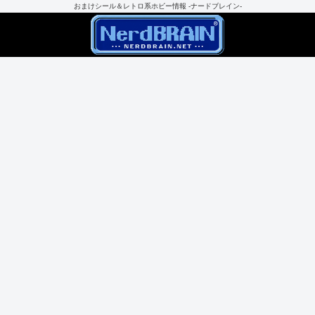
おまけシール＆レトロ系ホビー情報 -ナードブレイン-