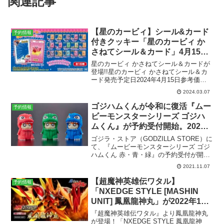
関連記事
【星のカービィ】シール&カード
予約情報
付きクッキー「星のカービィ か
さねてシール＆カード」4月15日
発売。全16種。
星のカービィ かさねてシール＆カードが
登場!!星のカービィ かさねてシール＆カ
ード発売予定日2024年4月15日参考価格1
個 253円（税込）1BOX （12個入）
2024.03.07
3,036円（税込）ラインナップシール&カ
ード付 全16種メーカータカラト...
ゴジハムくんが令和に復活『ムー
予約情報
ビーモンスターシリーズ ゴジハ
ムくん』が予約受付開始。2022
年2月発売予定。【#ゴジラ #ハム
ゴジラ・ストア（GODZILLA STORE）に
太郎】
て、『ムービーモンスターシリーズ ゴジ
ハムくん 赤・青・緑』の予約受付が開
始。2022年2月発売予定。（画像はツイッ
2021.11.07
ターから）ゴジハムくんのムービーモン
スターがついに登場！・全高：約9㎝・対
【超魔神英雄伝ワタル】
予約情報
象...
「NXEDGE STYLE [MASHIN
UNIT] 鳳凰龍神丸」が2022年12
月発売。予約受付開始。
『超魔神英雄伝ワタル』より鳳凰龍神丸
が登場！「NXEDGE STYLE 鳳凰龍神