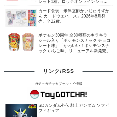
レット1種。ロッテオンラインショッ
プ限定。
カード食玩「米津玄師かいじゅうずか
ん カードウエハース」2026年8月発
売。全22種。
ポケモン30周年 全30種類のキラキラ
シール入り「ポケモンスナック チョコ
レート味」「かわいい！ポケモンスナ
ック いちご味」リニューアル新発売。
リンク/RSS
ガチャガチャカプセルトイ情報
SDガンダム外伝 騎士ガンダム ソフビ
フィギュア