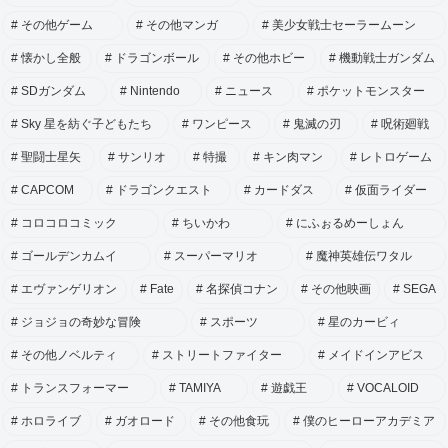
その他ゲーム
その他マンガ
美少女戦士セーラームーン
懐かし全般
ドラゴンボール
その他ホビー
機動戦士ガンダム
SDガンダム
Nintendo
ニュース
ポケットモンスター
Sky 星を紡ぐ子どもたち
ワンピース
鬼滅の刃
呪術廻戦
聖闘士星矢
サンリオ
特撮
キン肉マン
レトロゲーム
CAPCOM
ドラゴンクエスト
カードダス
仮面ライダー
コロコロコミック
ちいかわ
にふぉるめーしょん
ゴールデンカムイ
スーパーマリオ
魔神英雄伝ワタル
エヴァンゲリオン
Fate
名探偵コナン
その他映画
SEGA
ジョジョの奇妙な冒険
スポーツ
星のカービィ
その他ノベルティ
ストリートファイター
メイドインアビス
トランスフォーマー
TAMIYA
遊戯王
VOCALOID
ホロライブ
ガオロード
その他食玩
僕のヒーローアカデミア