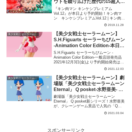
ウトを繰り広げた歴代の15超人の
完全新規造形アナザーポーズ！
『キン肉マン キンケシプレミアム
Vol.12』が本日より予約開始！キン肉マ
ン キンケシプレミアムVol.12 | キン肉マ
ン 趣味・コレクション | プレミアムバン
2019.11.28
ダイ公式通販キンケシプレミアムの第12
弾は、ベストバウトを繰り広げた歴代の
【美少女戦士セーラームーン】
美少女戦士セーラームーン・
超...
S.H.Figuarts セーラーちびムーン
-Animation Color Edition-本日予
約開始！
S.H.Figuarts セーラーちびムーン -
Animation Color Edition-一般店頭発売品
2021年12月3日(金)より予約開始発売は
2022年4月予定TAMASHII NATIONSの可
2021.12.03
動フィギュアブランド「S.H.F...
【美少女戦士セーラームーン】劇
美少女戦士セーラームーン・
場版「美少女戦士セーラームーン
Eternal」 Q posket-水野亜美- 8
月に登場予定！
劇場版「美少女戦士セーラームーン
Eternal」 Q posket新シリーズ！水野亜美
が、クレーンゲーム景品で人気の「Q
posket」デザインになってゲームセンタ
2021.03.04
ーに登場！制服姿の亜美ちゃんがQ
posketオリジナルのポーズで、胸の前
で...
スポンサーリンク