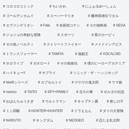
コロコロコミック
ちいかわ
にふぉるめーしょん
ゴールデンカムイ
スーパーマリオ
魔神英雄伝ワタル
エヴァンゲリオン
Fate
名探偵コナン
その他映画
SEGA
ジョジョの奇妙な冒険
スポーツ
星のカービィ
その他ノベルティ
ストリートファイター
メイドインアビス
トランスフォーマー
TAMIYA
遊戯王
VOCALOID
ホロライブ
ガオロード
その他食玩
僕のヒーローアカデミア
ハイキュー!!
サプライ
ソニック・ザ・ヘッジホッグ
NieRシリーズ
カプセルトイ
ゲゲゲの鬼太郎
ウマ娘
namco
TAITO
SPY×FAMILY
北斗の拳
ゼルダの伝説
おぱんちゅうさぎ
ウルトラマン
キャプテン翼
推しの子
ミニ四駆
HUNTER×HUNTER
ドラえもん
ダイの大冒険
NARUTO
キングダム
NEOGEO
忍たま乱太郎