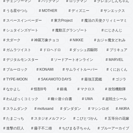
チェンソーマン
パックマン
ロックマン
クレヨンしんちゃん
うる星やつら
MOTHER
ディズニー
サンエックス
スペースインベーダー
東方Project
魔法の天使クリィミーマミ
シュタインズゲート
魔動王グランゾート
にじさんじ
大ダーク
神羅万象チョコ
NIKKE
おジャ魔女どれみ
ガムラツイスト
ドロヘドロ
ダッシュ四駆郎
プリキュア
デジタルモンスター
ソードアートオンライン
MARVEL
ブルーロック
KONAMI
サムライトルーパー
くにおくん
TYPE-MOON
SAKAMOTO DAYS
最強王図鑑
ゴジラ
なかよし
怪獣8号
銀魂
マクロス
攻殻機動隊
わんぱっくコミック
幽☆遊☆白書
UMA
超戦士シール
スラムダンク
mofusand
ダンダダン
マシンロボ
AKIRA
たまごっち
スタジオメルファン
こびとづかん
五等分の花嫁
進撃の巨人
藤子不二雄
ちびまる子ちゃん
ブルーアーカイブ