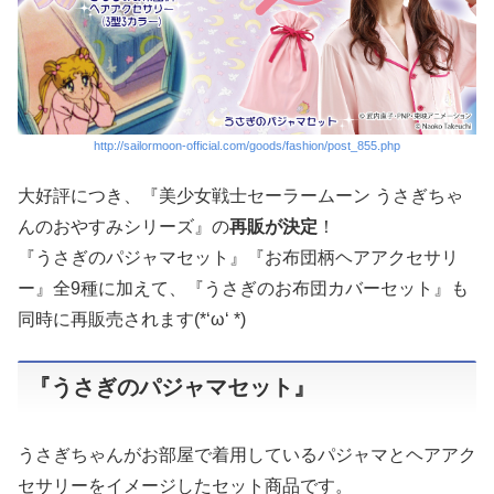
http://sailormoon-official.com/goods/fashion/post_855.php
大好評につき、『美少女戦士セーラームーン うさぎちゃ
んのおやすみシリーズ』の
再販が決定
！
『うさぎのパジャマセット』『お布団柄ヘアアクセサリ
ー』全9種に加えて、『うさぎのお布団カバーセット』も
同時に再販売されます(*‘ω‘ *)
『うさぎのパジャマセット』
うさぎちゃんがお部屋で着用しているパジャマとヘアアク
セサリーをイメージしたセット商品です。