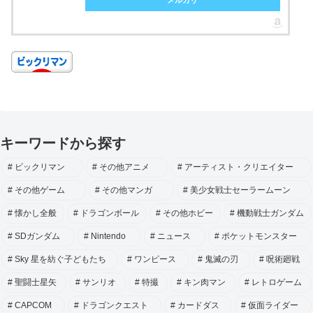
キーワードから探す
ビックリマン
その他アニメ
アーティスト・クリエイター
その他ゲーム
その他マンガ
美少女戦士セーラームーン
懐かし全般
ドラゴンボール
その他ホビー
機動戦士ガンダム
SDガンダム
Nintendo
ニュース
ポケットモンスター
Sky 星を紡ぐ子どもたち
ワンピース
鬼滅の刃
呪術廻戦
聖闘士星矢
サンリオ
特撮
キン肉マン
レトロゲーム
CAPCOM
ドラゴンクエスト
カードダス
仮面ライダー