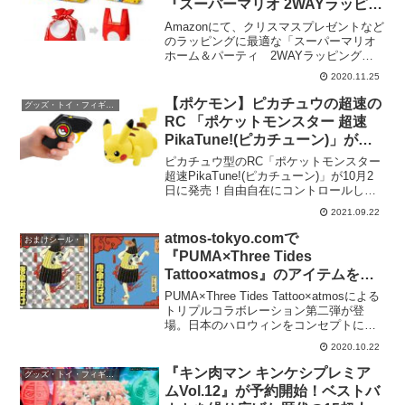
『スーパーマリオ 2WAYラッピン
グバッグ』がAmazon他にて予約
Amazonにて、クリスマスプレゼントなど
開始！2サイズ・クリスマス向
のラッピングに最適な「スーパーマリオ
ホーム＆パーティ 2WAYラッピングバ
け。
ッグL（マリオ）」と、「スーパーマリオ
2020.11.25
ホーム＆パーティ 2WAYラッピングバ
ッグS（スーパーキノコ）」が予約開始。
【ポケモン】ピカチュウの超速の
グッズ・トイ・フィギュア・
スーパ...
RC 「ポケットモンスター 超速
PikaTune!(ピカチューン)」が予
約受付中。10月2日発売【ラジコ
ピカチュウ型のRC「ポケットモンスター
ン】
超速PikaTune!(ピカチューン)」が10月2
日に発売！自由自在にコントロールして
PikaTune!(ピカチューン)わざを極め
2021.09.22
ろ！！ダッシュ・バック、左右旋回、さ
らに2本脚で立ち上がり高速回転！キ...
atmos-tokyo.comで
おまけシール・
『PUMA×Three Tides
Tattoo×atmos』のアイテムを購
入すると、ビックリマン風シール
PUMA×Three Tides Tattoo×atmosによる
がもらえる。アパレル＞抽選申込
トリプルコラボレーション第二弾が登
場。日本のハロウィンをコンセプトに、
受付中。シューズ＞2020年10月
百鬼夜行を描いた妖怪シリーズのPUMA
27日（水）9:00〜受付開始。
2020.10.22
SUEDEや、Tシャツ、スウェットなどが
発売される。ITEM: P...
『キン肉マン キンケシプレミア
グッズ・トイ・フィギュア・
ムVol.12』が予約開始！ベストバ