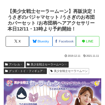
【美少女戦士セーラームーン】再販決定！
うさぎのパジャマセット /うさぎのお布団
カバーセット /お布団柄ヘアアクセサリー
本日12/11・13時より予約開始！
X
Bluesky
Facebook
LINE
2019.12.11
2021.11.11
アパレル・
美少女戦士セーラームーン・
グッズ・トイ・フィギュア・
美少女戦士セーラームーン