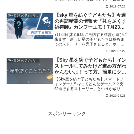
『Fate/Grand Order Arcade』の稼働が開
2018.07.26
始いたしました！お近くのゲームセン...
【sky 星を紡ぐ子どもたち】今週
Sky 星を紡ぐ子どもたち・
の再訪精霊の情報★『礼を尽くす
祈祷師』カンフーエモ！7月23日
(木)16:00～7/27(月)15:59まで！
7月23日(木)16:00に再訪する精霊が遊びに
必要なキャンドル数は？？
来ます！新しい星の子どもたちは峡谷ま
でのストーリーを完了させると、ホーム
で精霊さんに会えるようになりますよ。
2020.07.22
滞在中にぜひ友情を育んでくださいね！
今週末はどの精霊さんが来てくれるでし
【Sky 星を紡ぐ子どもたち】イン
Sky 星を紡ぐ子どもたち・
ょう？???...
ストールしてみたけど進め方がわ
かんないよ！って方、簡単にクリ
アまでの流れを説明しよう！
【Sky星を紡ぐ子どもたち】スマートフ
ォンゲームSkyってどんなゲーム？？突
然進行するストーリー、というか放り出
された主人公・・・最初は 「何、何す
2020.04.28
ればいいの？？？」ってなりました、周
りに影の子たちがいたり、なんか鳴いて
きたり火灯してきたり...
スポンサーリンク