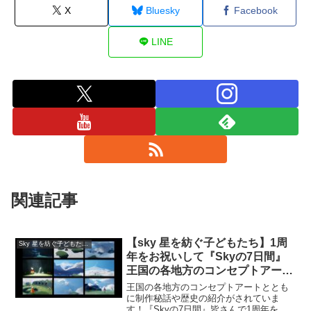
X
Bluesky
Facebook
LINE
関連記事
【sky 星を紡ぐ子どもたち】1周
Sky 星を紡ぐ子どもたち・
年をお祝いして『Skyの7日間』
王国の各地方のコンセプトアート
と制作秘話などが公開されまし
王国の各地方のコンセプトアートととも
た！7日分まとめてみました♪
に制作秘話や歴史の紹介がされていま
す！『Skyの7日間』皆さんで1周年をお