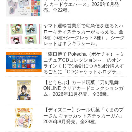
ん カードウエハース」2026年8月発
売。全22種。
ヤマト運輸営業所で宅急便を送るとハ
ローキティステッカーがもらえる。全
8種（6種+シークレット2種）。シーク
レットはキラキラシール。
「森口博子 Pokecha（ポケチャ）～ミ
ニチュアCDコレクション～」のオン
ラインくじで1会計につき5回分購入す
るごとに「CDジャケットホログラム
ステッカー」がもらえる。全10種。8
【とうらぶ】カード玩菓「刀剣乱舞
月15日〜。
ONLINE クリアカードコレクションガ
ム」2026年11月発売。全36種。
【ディズニー】シール玩菓「くまのプ
ーさん キャラカットステッカーガム」
2026年8月発売。全28種。