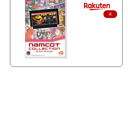
楽
天
で
購
入