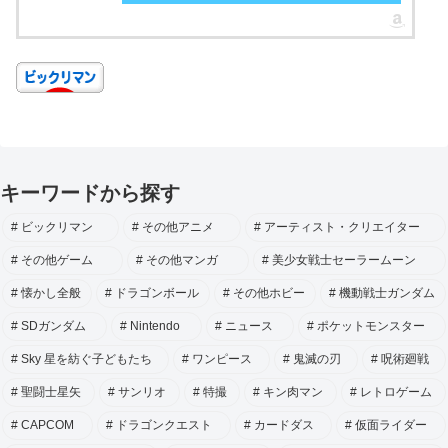
キーワードから探す
ビックリマン
その他アニメ
アーティスト・クリエイター
その他ゲーム
その他マンガ
美少女戦士セーラームーン
懐かし全般
ドラゴンボール
その他ホビー
機動戦士ガンダム
SDガンダム
Nintendo
ニュース
ポケットモンスター
Sky 星を紡ぐ子どもたち
ワンピース
鬼滅の刃
呪術廻戦
聖闘士星矢
サンリオ
特撮
キン肉マン
レトロゲーム
CAPCOM
ドラゴンクエスト
カードダス
仮面ライダー