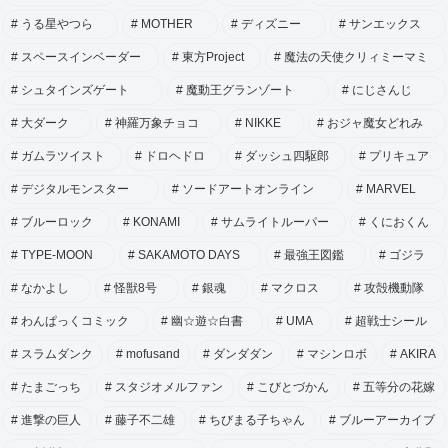
うる星やつら
MOTHER
ディズニー
サンエックス
スペースインベーダー
東方Project
魔法の天使クリィミーマミ
シュタインズゲート
魔動王グランゾート
にじさんじ
大ダーク
神羅万象チョコ
NIKKE
おジャ魔女どれみ
ガムラツイスト
ドロヘドロ
ダッシュ四駆郎
プリキュア
デジタルモンスター
ソードアートオンライン
MARVEL
ブルーロック
KONAMI
サムライトルーパー
くにおくん
TYPE-MOON
SAKAMOTO DAYS
最強王図鑑
ゴジラ
なかよし
怪獣8号
銀魂
マクロス
攻殻機動隊
わんぱっくコミック
幽☆遊☆白書
UMA
超戦士シール
スラムダンク
mofusand
ダンダダン
マシンロボ
AKIRA
たまごっち
スタジオメルファン
こびとづかん
五等分の花嫁
進撃の巨人
藤子不二雄
ちびまる子ちゃん
ブルーアーカイブ