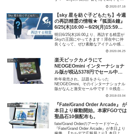
祝いしましょう！！１日目は「孤島」こ
2020.07.16
れから1週間『Skyの7日間』と題し、王
国の各地方のコンセプトアートとともに
【sky 星を紡ぐ子どもたち】今週
Sky 星を紡ぐ子どもたち・
#thatsky...
の再訪精霊の情報★『狐面&鐘』
6/25(木)16:00～6/29(月)15:59ま
で！必要なキャンドル数は？？
明日6/25(木)16:00より、再訪する精霊が
Skyの王国にやってきます！滞在中に仲
良くなって、ぜひ素敵なアイテムや感情
表現を教わりましょう✨新しい星の子ど
2020.06.25
もたちは、峡谷までストーリーを完了す
ると、精霊さんと遊んでいただけます
楽天ビックカメラにて
ゲーム・
よ???? ...
NEOGEOmini インターナショナ
ル版が税込5378円でセール中！
欲しい人は急くべし！
昨年発売され、話題をさらった
NEOGEOmini。そのインターナショナル
版がなんと激安セール中です！※残念な
がら現在すでに終了してしまったようで
2019.03.04
す…。（2019/3/4 10:39現在）SNK
NEOGEO mini Internation...
『Fate/Grand Order Arcade』 が
ゲーム・
本日より稼動開始。本家FGOでは
聖晶石10個配布も。
fate/Grand Orderのアーケードゲーム
『Fate/Grand Order Arcade』が本日より
稼働。【カルデア広報局より】本日より