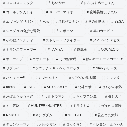
コロコロコミック
ちいかわ
にふぉるめーしょん
ゴールデンカムイ
スーパーマリオ
魔神英雄伝ワタル
エヴァンゲリオン
Fate
名探偵コナン
その他映画
SEGA
ジョジョの奇妙な冒険
スポーツ
星のカービィ
その他ノベルティ
ストリートファイター
メイドインアビス
トランスフォーマー
TAMIYA
遊戯王
VOCALOID
ホロライブ
ガオロード
その他食玩
僕のヒーローアカデミア
サプライ
ソニック・ザ・ヘッジホッグ
NieRシリーズ
ハイキュー!!
カプセルトイ
ゲゲゲの鬼太郎
ウマ娘
namco
TAITO
SPY×FAMILY
北斗の拳
ゼルダの伝説
おぱんちゅうさぎ
ウルトラマン
キャプテン翼
推しの子
ミニ四駆
HUNTER×HUNTER
ドラえもん
ダイの大冒険
NARUTO
キングダム
NEOGEO
忍たま乱太郎
チェンソーマン
パックマン
ロックマン
クレヨンしんちゃん