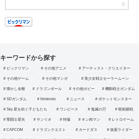
キーワードから探す
ビックリマン
その他アニメ
アーティスト・クリエイター
その他ゲーム
その他マンガ
美少女戦士セーラームーン
懐かし全般
ドラゴンボール
その他ホビー
機動戦士ガンダム
SDガンダム
Nintendo
ニュース
ポケットモンスター
Sky 星を紡ぐ子どもたち
ワンピース
鬼滅の刃
呪術廻戦
聖闘士星矢
サンリオ
特撮
キン肉マン
レトロゲーム
CAPCOM
ドラゴンクエスト
カードダス
仮面ライダー