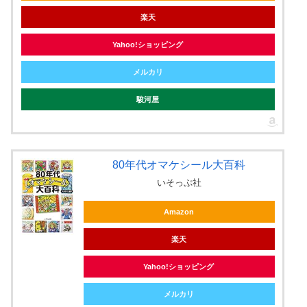
楽天
Yahoo!ショッピング
メルカリ
駿河屋
80年代オマケシール大百科
いそっぷ社
Amazon
楽天
Yahoo!ショッピング
メルカリ