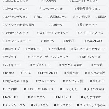
コロコロコミック
ちいかわ
にふぉるめーしょん
ゴールデンカムイ
スーパーマリオ
魔神英雄伝ワタル
エヴァンゲリオン
Fate
名探偵コナン
その他映画
SEGA
ジョジョの奇妙な冒険
スポーツ
星のカービィ
その他ノベルティ
ストリートファイター
メイドインアビス
トランスフォーマー
TAMIYA
遊戯王
VOCALOID
ホロライブ
ガオロード
その他食玩
僕のヒーローアカデミア
サプライ
ソニック・ザ・ヘッジホッグ
NieRシリーズ
ハイキュー!!
カプセルトイ
ゲゲゲの鬼太郎
ウマ娘
namco
TAITO
SPY×FAMILY
北斗の拳
ゼルダの伝説
おぱんちゅうさぎ
ウルトラマン
キャプテン翼
推しの子
ミニ四駆
HUNTER×HUNTER
ドラえもん
ダイの大冒険
NARUTO
キングダム
NEOGEO
忍たま乱太郎
チェンソーマン
パックマン
ロックマン
クレヨンしんちゃん