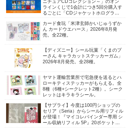
ニチュアCDコレクション～」のオン
ラインくじで1会計につき5回分購入す
るごとに「CDジャケットホログラム
ステッカー」がもらえる。全10種。8
カード食玩「米津玄師かいじゅうずか
月15日〜。
ん カードウエハース」2026年8月発
売。全22種。
【ディズニー】シール玩菓「くまのプ
ーさん キャラカットステッカーガム」
2026年8月発売。全28種。
ヤマト運輸営業所で宅急便を送るとハ
ローキティステッカーがもらえる。全
8種（6種+シークレット2種）。シーク
レットはキラキラシール。
【サプライ】今度は100円ショップの
セリア（Seria）からシール用リフィル
が登場！『マイコレバインダー専用 シ
ール収納リフィル 5P』20ポケット収
納、A4ワイド、4穴、5枚）。ビックリ