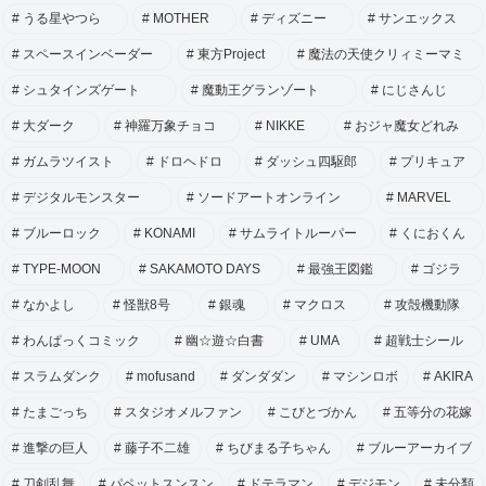
うる星やつら
MOTHER
ディズニー
サンエックス
スペースインベーダー
東方Project
魔法の天使クリィミーマミ
シュタインズゲート
魔動王グランゾート
にじさんじ
大ダーク
神羅万象チョコ
NIKKE
おジャ魔女どれみ
ガムラツイスト
ドロヘドロ
ダッシュ四駆郎
プリキュア
デジタルモンスター
ソードアートオンライン
MARVEL
ブルーロック
KONAMI
サムライトルーパー
くにおくん
TYPE-MOON
SAKAMOTO DAYS
最強王図鑑
ゴジラ
なかよし
怪獣8号
銀魂
マクロス
攻殻機動隊
わんぱっくコミック
幽☆遊☆白書
UMA
超戦士シール
スラムダンク
mofusand
ダンダダン
マシンロボ
AKIRA
たまごっち
スタジオメルファン
こびとづかん
五等分の花嫁
進撃の巨人
藤子不二雄
ちびまる子ちゃん
ブルーアーカイブ
刀剣乱舞
パペットスンスン
ドテラマン
デジモン
未分類