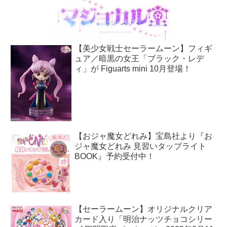
【美少女戦士セーラームーン】フィギ
ュア／暗黒の女王「ブラック・レデ
ィ」が Figuarts mini 10月登場！
【おジャ魔女どれみ】宝島社より『お
ジャ魔女どれみ 見習いタップライト
BOOK』予約受付中！
【セーラームーン】オリジナルクリア
カード入り「明治ナッツチョコシリー