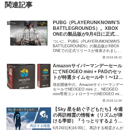
関連記事
PUBG（PLAYERUNKNOWN’S
ゲーム・
BATTLEGROUNDS）。XBOX
ONEの製品版が9月4日に正式リ
リース！
ついに、PUBG（PLAYERUNKNOWN'S
BATTLEGROUNDS）の製品版がXBOX
ONEでの正式リリースが発表されまし
た。9月4日発売予定！ついに製品版に!
2018.08.22
Xbox One 用サバイバル シューティング
ゲーム『PLAYE...
Amazonサイバーマンデーセール
ゲーム・
にてNEOGEO mini + PADのセッ
トが特選タイムセール中！〜12月
11日1:59まで。
現在開催中の、Amazonサイバーマンデー
セールでNEOGEO mini と、NEOGEO
mini専用コントローラーのNEOGEO mini
PADのセットがセール価格となっていま
2018.12.09
す。Amazon.co.jp: NEOGEO mini +...
【Sky 星を紡ぐ子どもたち】今週
Sky 星を紡ぐ子どもたち・
の再訪精霊の情報★｛リズムが弾
ける季節｝『うっとりするような
旅役者』投げキッスの精霊が再
6月24日(木)16:00に、再訪する精霊さんが