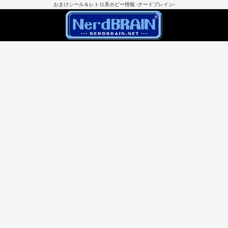
おまけシール＆レトロ系ホビー情報 -ナードブレイン-