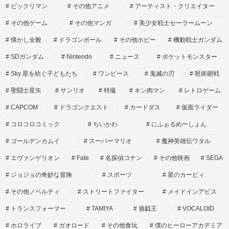
ビックリマン
その他アニメ
アーティスト・クリエイター
その他ゲーム
その他マンガ
美少女戦士セーラームーン
懐かし全般
ドラゴンボール
その他ホビー
機動戦士ガンダム
SDガンダム
Nintendo
ニュース
ポケットモンスター
Sky 星を紡ぐ子どもたち
ワンピース
鬼滅の刃
呪術廻戦
聖闘士星矢
サンリオ
特撮
キン肉マン
レトロゲーム
CAPCOM
ドラゴンクエスト
カードダス
仮面ライダー
コロコロコミック
ちいかわ
にふぉるめーしょん
ゴールデンカムイ
スーパーマリオ
魔神英雄伝ワタル
エヴァンゲリオン
Fate
名探偵コナン
その他映画
SEGA
ジョジョの奇妙な冒険
スポーツ
星のカービィ
その他ノベルティ
ストリートファイター
メイドインアビス
トランスフォーマー
TAMIYA
遊戯王
VOCALOID
ホロライブ
ガオロード
その他食玩
僕のヒーローアカデミア