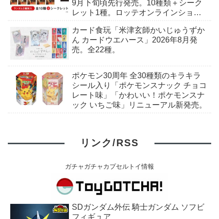
9月下旬頃先行発売。10種類＋シーク
レット1種。ロッテオンラインショッ
プ限定。
カード食玩「米津玄師かいじゅうずか
ん カードウエハース」2026年8月発
売。全22種。
ポケモン30周年 全30種類のキラキラ
シール入り「ポケモンスナック チョコ
レート味」「かわいい！ポケモンスナ
ック いちご味」リニューアル新発売。
リンク/RSS
ガチャガチャカプセルトイ情報
SDガンダム外伝 騎士ガンダム ソフビ
フィギュア