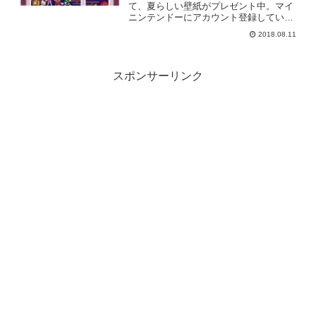
て、夏らしい壁紙がプレゼント中。マイ
ニンテンドーにアカウント登録している
人でお知らせメールを受信するに設定し
2018.08.11
ている人には、下のメールが登録したメ
ールアドレスに届いているはず。PC用、
スマホ用などサイズも豊富...
スポンサーリンク