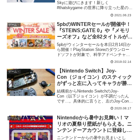
訪！6月24日(木)16:00～6月28日
Skyに遊びにきます！新しく
#thatskygame の世界に降り立った星の子
(月)15:59まで！必要なキャンドル
どもたちや、時間になっても精霊さんと
数は？？
2021.06.23
ホームで会えないという星の子どもたち
は、峡谷までのストーリーを完了してい
5pbのWINTERセールが開催中！
ゲーム・
るこ...
『STEINS;GATE 0』や『メモリ
ーズオフ』など全82タイトルが最
大95%OFF！〜3月14日まで。
5pbがウィンターセールを本日2月14日か
ら開催！PlayStation Storeのダウンロー
ドソフトが対象で、科学アドベンチャー
シリーズもちろんあり。（画像はYoutube
2019.02.14
より）#5pbセール は本日から開始です！
シュタゲなど #科学A...
【Nintendo Switch】Joy-
ゲーム・
Con（ジョイコン）のスティック
がずっと左に入ってキャラが勝手
に動くので、どうするか悩んだあ
結構前からNintendo SwitchのJoy-
げく自分で修理したら直ったけど
Con（以下ジョイコン）が不調だったん
です…。具体的に言うと、左のJoy-Conの
微妙だった話。
スティックが調子悪くて、なにも触って
2020.08.17
ないのに左に入ってしまうようで…キャ
ラが勝手に左に動いていくという症
Nintendoから暑中お見舞い！マ
ゲーム・
状。...
リオの夏祭り壁紙がもらえる。ニ
ンテンドーアカウントに登録して
いる人限定。
ニンテンドーからの暑中お見まいとし