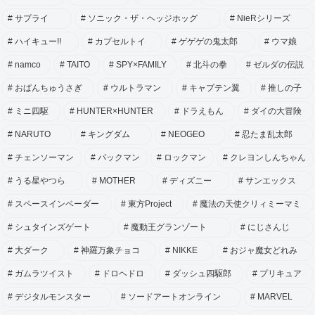
サプライ
ソニック・ザ・ヘッジホッグ
NieRシリーズ
ハイキュー!!
カプセルトイ
ゲゲゲの鬼太郎
ウマ娘
namco
TAITO
SPY×FAMILY
北斗の拳
ゼルダの伝説
おぱんちゅうさぎ
ウルトラマン
キャプテン翼
推しの子
ミニ四駆
HUNTER×HUNTER
ドラえもん
ダイの大冒険
NARUTO
キングダム
NEOGEO
忍たま乱太郎
チェンソーマン
パックマン
ロックマン
クレヨンしんちゃん
うる星やつら
MOTHER
ディズニー
サンエックス
スペースインベーダー
東方Project
魔法の天使クリィミーマミ
シュタインズゲート
魔動王グランゾート
にじさんじ
大ダーク
神羅万象チョコ
NIKKE
おジャ魔女どれみ
ガムラツイスト
ドロヘドロ
ダッシュ四駆郎
プリキュア
デジタルモンスター
ソードアートオンライン
MARVEL