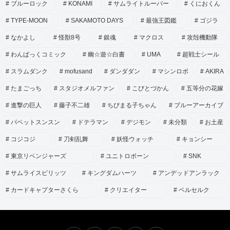
ブルーロック
KONAMI
サムライトルーパー
くにおくん
TYPE-MOON
SAKAMOTO DAYS
最強王図鑑
ゴジラ
なかよし
怪獣8号
銀魂
マクロス
攻殻機動隊
わんぱっくコミック
幽☆遊☆白書
UMA
超戦士シール
スラムダンク
mofusand
ダンダダン
マシンロボ
AKIRA
たまごっち
スタジオメルファン
こびとづかん
五等分の花嫁
進撃の巨人
藤子不二雄
ちびまる子ちゃん
ブルーアーカイブ
パペットスンスン
ドテラマン
デジモン
未分類
お土産
コジコジ
刀剣乱舞
妖怪ウォッチ
キョンシー
東京リベンジャーズ
ユニトロボーン
SNK
サムライスピリッツ
キングダムハーツ
アンデッドアンラック
カードキャプターさくら
クリエイター
ベルセルク