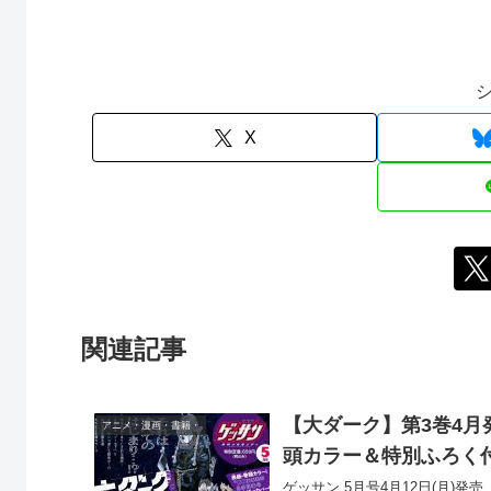
X
関連記事
【大ダーク】第3巻4
アニメ・漫画・書籍・
頭カラー＆特別ふろく
ゲッサン 5月号4月12日(月