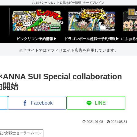
おまけシール＆レトロ系ホビー情報 -ナードブレイン-
ビックリマン予約情報▶︎
ドラゴンボール超戦士予約情報▶︎
にふぉる
※当サイトではアフィリエイト広告を利用しています。
UI Special collaboration
約開始
Facebook
LINE
2021.01.08
2021.05.31
美少女戦士セーラームーン