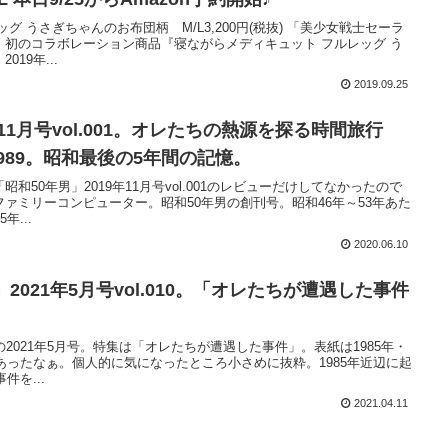
グ うさぎちゃんのお布団柄 M/L3,200円(税抜) 「美少女戦士セーラ
初のコラボレーション商品『寝ながらメディキュット フルレッグ う
19年...
2019.09.25
年11月号vol.001。オレたちの熱源を探る時間旅行
985-1989。昭和最後の5年間の記憶。
和50年男」2019年11月号vol.001のレビューだけしてなかったので
ァミリーコンピューター。昭和50年男の創刊号。昭和46年～53年あた
年...
2020.06.10
2021年5月号vol.010。「オレたちが遭遇した事件
2021年5月号。特集は「オレたちが遭遇した事件」。表紙は1985年・
件あったなぁ。個人的に気になったところ小さめに抜粋。1985年近辺に起
件を...
2021.04.11