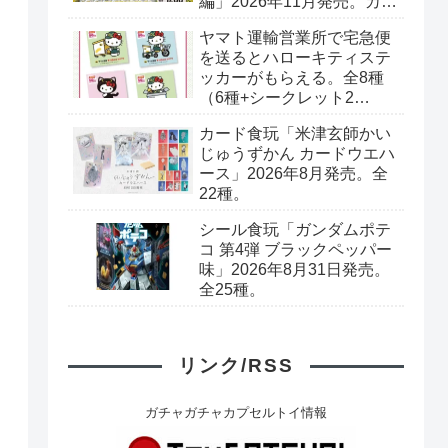
編」2026年11月発売。カー
ド全40種+ブックレット。
ヤマト運輸営業所で宅急便
プレミアムバンダイ予約開
を送るとハローキティステ
始。
ッカーがもらえる。全8種
（6種+シークレット2
種）。シークレットはキラ
カード食玩「米津玄師かい
キラシール。
じゅうずかん カードウエハ
ース」2026年8月発売。全
22種。
シール食玩「ガンダムポテ
コ 第4弾 ブラックペッパー
味」2026年8月31日発売。
全25種。
リンク/RSS
ガチャガチャカプセルトイ情報