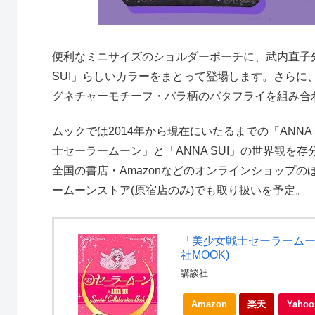
便利なミニサイズのショルダーポーチに、武内直子
SUI」らしいカラーをまとって登場します。さらに
グネチャーモチーフ・バラ柄のバタフライを組み合
ムックでは2014年から現在にいたるまでの「ANN
士セーラームーン」と「ANNA SUI」の世界観を
全国の書店・Amazonなどのオンラインショップのほか、オ
ームーンストア(原宿店のみ)でも取り扱いを予定。
「美少女戦士セーラームーン」×ANN
社MOOK)
講談社
Amazon
楽天
Yah