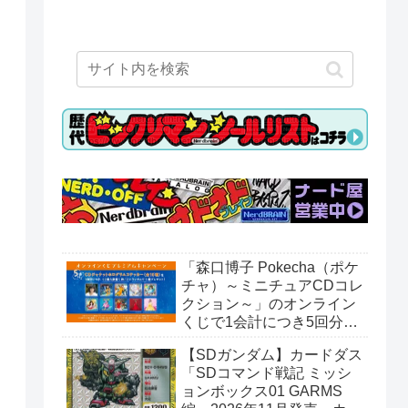
「森口博子 Pokecha（ポケ
チャ）～ミニチュアCDコレ
クション～」のオンライン
くじで1会計につき5回分購
入するごとに「CDジャケッ
【SDガンダム】カードダス
トホログラムステッカー」
「SDコマンド戦記 ミッシ
がもらえる。全10種。8月
ョンボックス01 GARMS
15日〜。