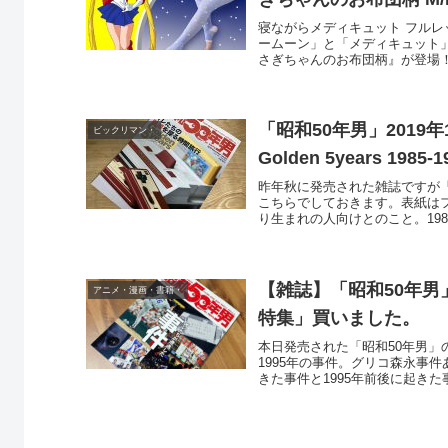
寝ながらメディキュット フルレッ
ームーン」と「メディキュット」
さぎちゃんのお布団柄』が登場！20
「昭和50年男」2019
ビックリマン・
Golden 5years 1
昨年秋に発売された雑誌ですが「昭
こちらでしておきます。表紙はフ
り生まれの人向けとのこと。1985
【雑誌】「昭和50年男」
アニメ・漫画・書籍・
特集」買いました。
本日発売された「昭和50年男」の
1995年の事件。グリコ森永事
きた事件と1995年前後に起きた事