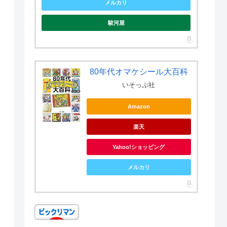
メルカリ
駿河屋
80年代オマケシール大百科
いそっぷ社
Amazon
楽天
Yahoo!ショッピング
メルカリ