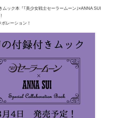
ック本『｢美少女戦士セーラームーン｣×ANNA SUI
した！
コラボレーション！