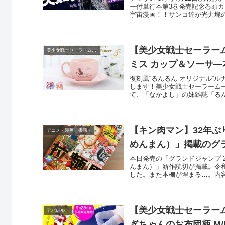
ー付単行本第3巻発売記念巻頭カ
宇宙漫画！！サンコ達が光力塊の宇
【美少女戦士セーラーム
美少女戦士セーラームーン・
ミス カップ＆ソーサ
復刻風“るんるん オリジナル”
します！美少女戦士セーラームーンオ
て、「なかよし」の妹雑誌「るん.
【キン肉マン】32年ぶ
アニメ・漫画・書籍・
めんまん）」掲載のグ
本日発売の「グランドジャンプ 2
んまん）」新作読切が掲載。令
した。また本棚が埋まる…。内容は
【美少女戦士セーラーム
アパレル・
ぎちゃんのお布団柄 M/L