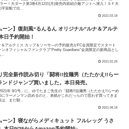
ラー！大ダーク第3巻4月12日(月)発売内容紹介敵アジトへ潜入！ＳＦ大
宙船で出...
2021.03.18
ーン】復刻風“るんるん オリジナル”ルナ＆アルテ
―本日予約開始！
ルナ＆アルテミス カップ＆ソーサ―の予約販売がFC会員限定でスタート
フィシャルファンクラブ"Pretty Guardians"会員限定の新商品とし
..
2021.02.26
り完全新作読み切り「闘将!!拉麺男（たたかえ!!らー
ランドジャンプ買いました。本日発売。
021年 9/1号」に、ゆでたまご先生の「闘将!!拉麺男（たたかえ!!らーめ
和にラーメンマン読めるのと、表紙がこれだっらので思わず買ってきま
、まだ額...
2021.08.18
ーン】寝ながらメディキュット フルレッグ うさ
 本日9/25からAmazon予約開始♪